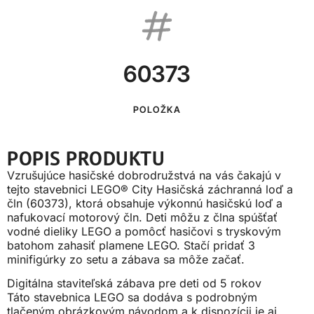
60373
POLOŽKA
POPIS PRODUKTU
Vzrušujúce hasičské dobrodružstvá na vás čakajú v
tejto stavebnici LEGO® City Hasičská záchranná loď a
čln (60373), ktorá obsahuje výkonnú hasičskú loď a
nafukovací motorový čln. Deti môžu z člna spúšťať
vodné dieliky LEGO a pomôcť hasičovi s tryskovým
batohom zahasiť plamene LEGO. Stačí pridať 3
minifigúrky zo setu a zábava sa môže začať.
Digitálna staviteľská zábava pre deti od 5 rokov
Táto stavebnica LEGO sa dodáva s podrobným
tlačeným obrázkovým návodom a k dispozícii je aj