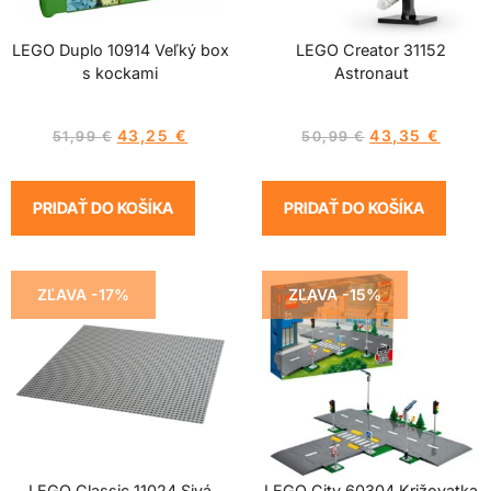
LEGO Duplo 10914 Veľký box
LEGO Creator 31152
s kockami
Astronaut
43,25
€
43,35
€
51,99
€
50,99
€
PRIDAŤ DO KOŠÍKA
PRIDAŤ DO KOŠÍKA
ZĽAVA -17%
ZĽAVA -15%
LEGO Classic 11024 Sivá
LEGO City 60304 Križovatka