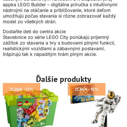
appka LEGO Builder – digitálna príručka s intuitívnymi
nástrojmi na otáčanie a približovanie, ktoré deťom
umožňujú počas stavania si rôzne zobrazovať každý
model zo všetkých strán.
Dostaňte deti do centra akcie
Stavebnice zo série LEGO City ponúkajú príjemný
zážitok zo stavania a hry s budovami plnými funkcií,
realistickými vozidlami a zábavnými postavami.
Inšpirujú tak k nápaditým hrám plným akcie.
Ďalšie produkty
ZĽAVA -17%
ZĽAVA -15%