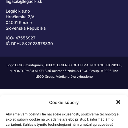
legacik@legacik.sk
Legáčik s.r.o
Hrnčiarska 2/A
04001 Košice
Slovenská Republika
IČO: 47556927
IČ DPH: SK2023978330
Logo LEGO, minifigures, DUPLO, LEGENDS OF CHIMA, NINJAGO, BIONICLE,
MINDSTORMS a MIXELS sú ochranné známky LEGO Group. ©2026 The
LEGO Group. Všetky práva vyhradené
Cookie súbory
Aby sme vám poskytli tie najlepšie skúsenosti, používame technológie,
ako sú súbory cookie na ukladanie a/alebo prístup k informáciám o
zariadení. Súhlas s týmito technológiami nám umožní spracovávať