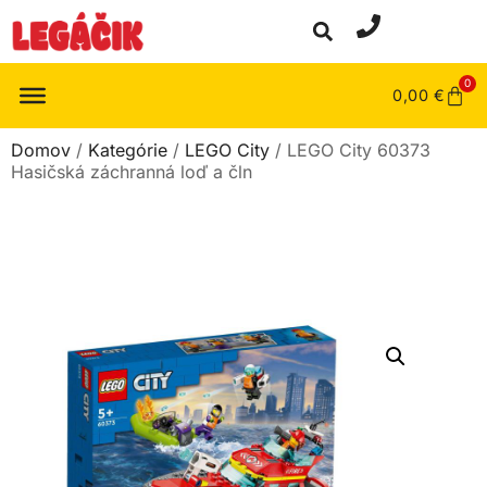
0
0,00
€
Domov
/
Kategórie
/
LEGO City
/ LEGO City 60373
Hasičská záchranná loď a čln