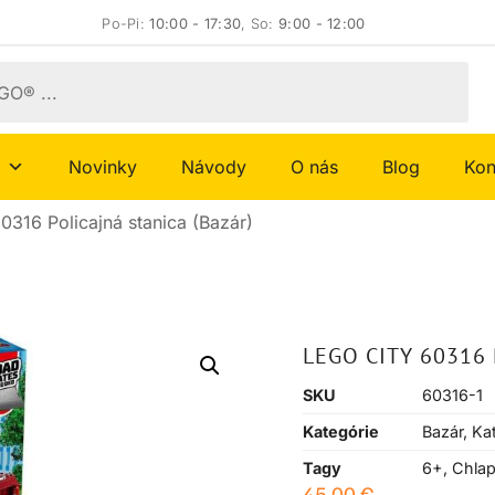
Po-Pi:
10:00 - 17:30
, So:
9:00 - 12:00
Novinky
Návody
O nás
Blog
Kon
0316 Policajná stanica (Bazár)
LEGO CITY 60316 
SKU
60316-1
Kategórie
Bazár
,
Ka
Tagy
6+
,
Chla
45,00
€