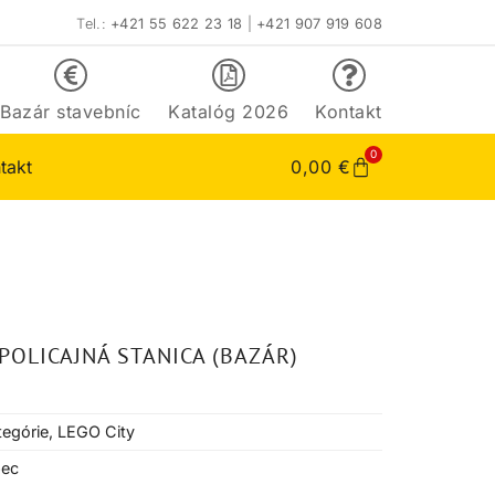
Tel.:
+421 55 622 23 18
|
+421 907 919 608
Bazár stavebníc
Katalóg 2026
Kontakt
0
takt
0,00
€
POLICAJNÁ STANICA (BAZÁR)
tegórie
,
LEGO City
pec