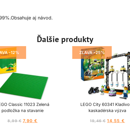
 99%.Obsahuje aj návod.
Ďalšie produkty
AVA -12%
ZĽAVA -25%
EGO Classic 11023 Zelená
LEGO City 60341 Kladiv
podložka na stavanie
kaskadérska výzva
7,90
€
14,55
€
8,99
€
19,46
€