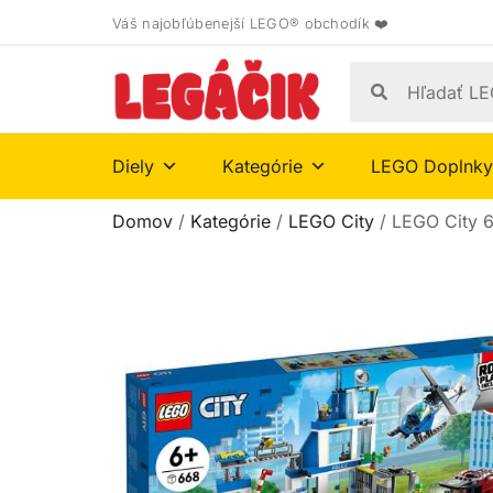
Váš najobľúbenejší LEGO® obchodík ❤️
Diely
Kategórie
LEGO Doplnky
Domov
/
Kategórie
/
LEGO City
/ LEGO City 6