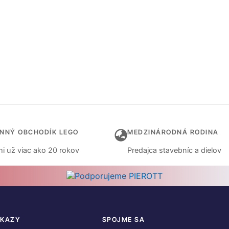
INNÝ OBCHODÍK LEGO
MEDZINÁRODNÁ RODINA
i už viac ako 20 rokov
Predajca stavebníc a dielov
DKAZY
SPOJME SA