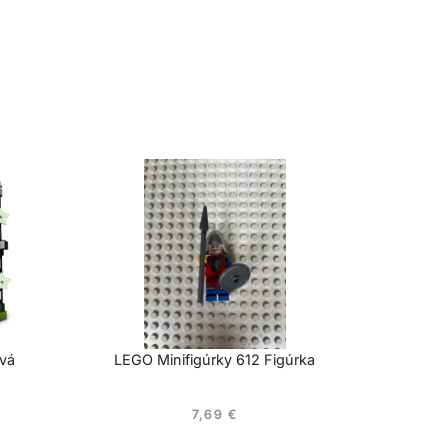
ová
LEGO Minifigúrky 612 Figúrka
7,69
€