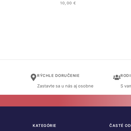
10,00
€
RÝCHLE DORUČENIE
ROD
Zastavte sa u nás aj osobne
S vam
KATEGÓRIE
ČASTÉ O