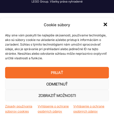
LEGO Group. Všetky práva vyhradené
Cookie súbory
Aby sme vám poskytli tie najlepšie skúsenosti, používame technológie,
ako sú súbory cookie na ukladanie a/alebo prístup k informáciám o
zariadení. Súhlas s týmito technológiami nám umožní spracovávať
údaje, ako je správanie pri prehliadaní alebo jedinečné ID na tejto
stránke. Nesúhlas alebo odvolanie súhlasu môže nepriaznivo ovplyvniť
určité vlastnosti a funkcie.
PRIJAŤ
ODMIETNUŤ
ZOBRAZIŤ MOŽNOSTI
Zásady používania
Vyhlásenie o ochrane
Vyhlásenie o ochrane
súborov cookies
osobných údajov
osobných údajov