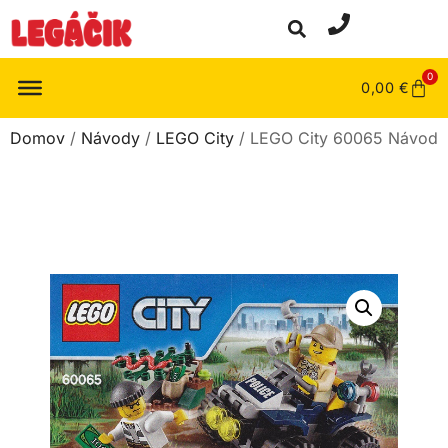
0
0,00
€
Domov
/
Návody
/
LEGO City
/ LEGO City 60065 Návod