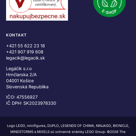
KONTAKT
+421 55 622 23 18
+421 907 919 608
legacik@legacik.sk
Legáčik s.r.o
Hrnčiarska 2/A
04001 Košice
Slovenská Republika
IČO: 47556927
IČ DPH: SK2023978330
Logo LEGO, minifigures, DUPLO, LEGENDS OF CHIMA, NINJAGO, BIONICLE,
MINDSTORMS a MIXELS sú ochranné známky LEGO Group. ©2026 The