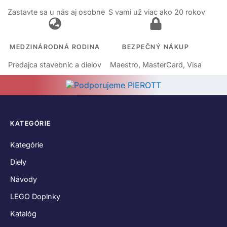
Zastavte sa u nás aj osobne
S vami už viac ako 20 rokov
MEDZINÁRODNÁ RODINA
BEZPEČNÝ NÁKUP
Predajca stavebníc a dielov
Maestro, MasterCard, Visa
KATEGÓRIE
Kategórie
Diely
Návody
LEGO Doplnky
Katalóg