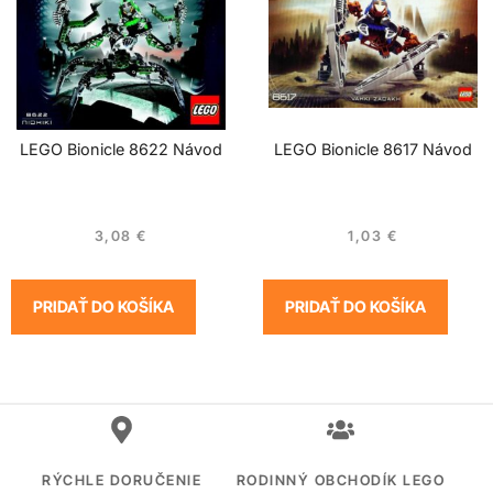
LEGO Bionicle 8622 Návod
LEGO Bionicle 8617 Návod
3,08
€
1,03
€
PRIDAŤ DO KOŠÍKA
PRIDAŤ DO KOŠÍKA
RÝCHLE DORUČENIE
RODINNÝ OBCHODÍK LEGO