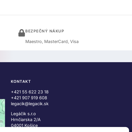
BEZPEČNÝ NÁKUP
Maestro, MasterCard, Visa
KONTAKT
+421 55 622 23 18
+421 907 919 608
legacik@legacik.sk
Legáčik s.r.o
Hrnčiarska 2/A
04001 Košice
Slovenská Republika