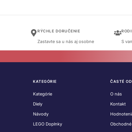
RÝCHLE DORUČENIE
ROD
Zastavte sa u nás aj osobne
S vam
KATEGÓRIE
ČASTÉ O
Kategórie
O nás
Diely
Kontakt
Návody
Hodnoteni
LEGO Doplnky
Obchodné