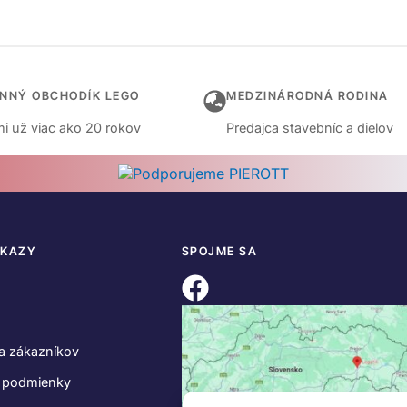
INNÝ OBCHODÍK LEGO
MEDZINÁRODNÁ RODINA
i už viac ako 20 rokov
Predajca stavebníc a dielov
DKAZY
SPOJME SA
a zákazníkov
 podmienky