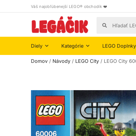
Váš najobľúbenejší LEGO® obchodík ❤️
Diely
Kategórie
LEGO Doplnky
Domov
/
Návody
/
LEGO City
/ LEGO City 6