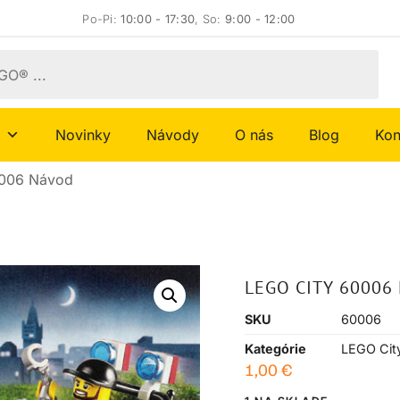
Po-Pi:
10:00 - 17:30
, So:
9:00 - 12:00
Novinky
Návody
O nás
Blog
Kon
0006 Návod
LEGO CITY 60006
SKU
60006
Kategórie
LEGO Cit
1,00
€