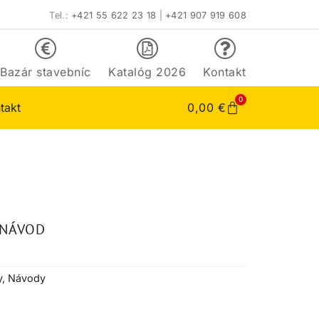
Tel.:
+421 55 622 23 18
|
+421 907 919 608
Bazár stavebníc
Katalóg 2026
Kontakt
0
takt
0,00
€
 NÁVOD
y
,
Návody