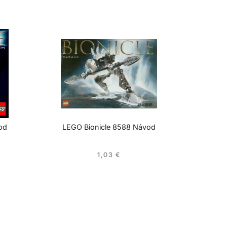
od
LEGO Bionicle 8588 Návod
1,03
€