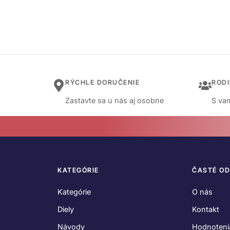
RÝCHLE DORUČENIE
ROD
Zastavte sa u nás aj osobne
S vam
KATEGÓRIE
ČASTÉ O
Kategórie
O nás
Diely
Kontakt
Návody
Hodnoteni