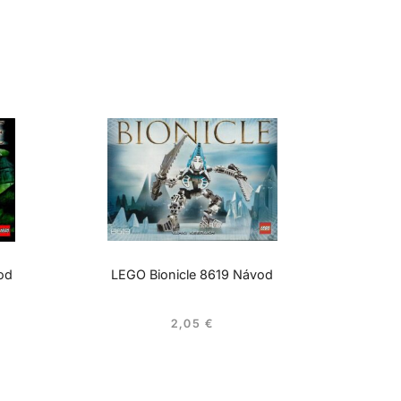
od
LEGO Bionicle 8619 Návod
2,05
€