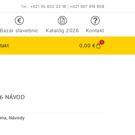
Tel.:
+421 55 622 23 18
|
+421 907 919 608
Bazár stavebníc
Katalóg 2026
Kontakt
0
takt
0,00
€
26 NÁVOD
ima
,
Návody