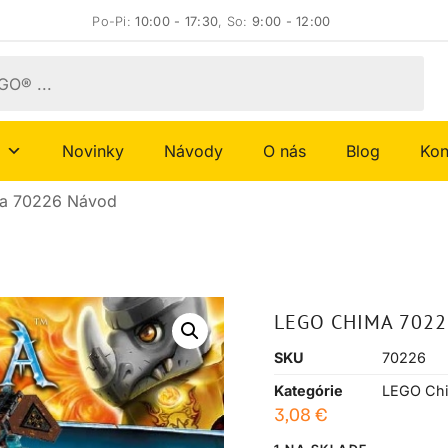
Po-Pi:
10:00 - 17:30
, So:
9:00 - 12:00
Novinky
Návody
O nás
Blog
Kon
a 70226 Návod
LEGO CHIMA 702
SKU
70226
Kategórie
LEGO Ch
3,08
€