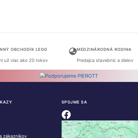
INNÝ OBCHODÍK LEGO
MEDZINÁRODNÁ RODINA
i už viac ako 20 rokov
Predajca stavebníc a dielov
DKAZY
SPOJME SA
a zákazníkov