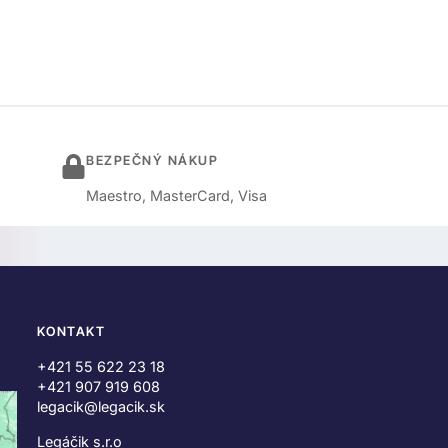
BEZPEČNÝ NÁKUP
Maestro, MasterCard, Visa
KONTAKT
+421 55 622 23 18
+421 907 919 608
legacik@legacik.sk
Legáčik s.r.o