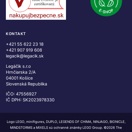
KONTAKT
+421 55 622 23 18
+421 907 919 608
legacik@legacik.sk
Legáčik s.r.o
Hrnčiarska 2/A
04001 Košice
Slovenská Republika
IČO: 47556927
IČ DPH: SK2023978330
Logo LEGO, minifigures, DUPLO, LEGENDS OF CHIMA, NINJAGO, BIONICLE,
MINDSTORMS a MIXELS sú ochranné známky LEGO Group. ©2026 The