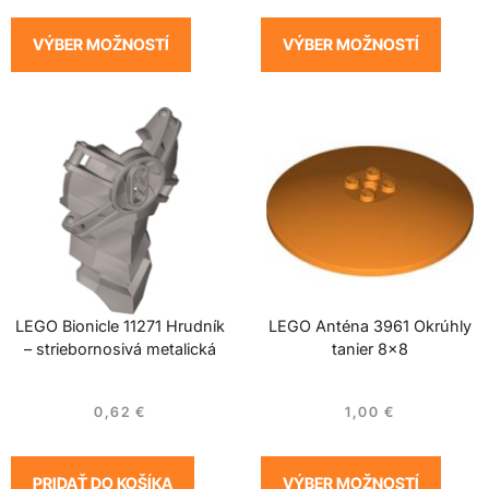
VÝBER MOŽNOSTÍ
VÝBER MOŽNOSTÍ
LEGO Bionicle 11271 Hrudník
LEGO Anténa 3961 Okrúhly
– striebornosivá metalická
tanier 8×8
0,62
€
1,00
€
PRIDAŤ DO KOŠÍKA
VÝBER MOŽNOSTÍ