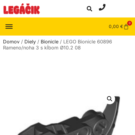
0
0,00
€
Domov
/
Diely
/
Bionicle
/ LEGO Bionicle 60896
Rameno/noha 3 s kĺbom Ø10.2 08