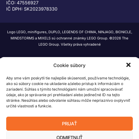
IČO: 47556927
IČ DPH: SK2023978330
Logo LEGO, minifigures, DUPLO, LEGENDS OF CHIMA, NINJAGO, BIONICLE,
MINDSTORMS a MIXELS sú ochranné známky LEGO Group. ©2026 The
LEGO Group. Všetky práva vyhradené
Cookie súbory
Aby sme vám poskytli tie najlepšie skúsenosti, používame technológie,
ako sú súbory cookie na ukladanie a/alebo prístup k informáciám o
zariadení. Súhlas s týmito technológiami nám umožní spracovávať
údaje, ako je správanie pri prehliadaní alebo jedinečné ID na tejto
stránke. Nesúhlas alebo odvolanie súhlasu môže nepriaznivo ovplyvniť
určité vlastnosti a funkcie.
PRIJAŤ
ODMIETNUŤ