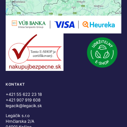
KONTAKT
+421 55 622 23 18
+421 907 919 608
legacik@legacik.sk
Legáčik s.r.o
Hrnčiarska 2/A
04001 Košice