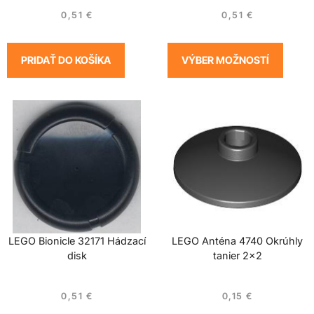
0,51
€
0,51
€
PRIDAŤ DO KOŠÍKA
VÝBER MOŽNOSTÍ
LEGO Bionicle 32171 Hádzací
LEGO Anténa 4740 Okrúhly
disk
tanier 2×2
0,51
€
0,15
€