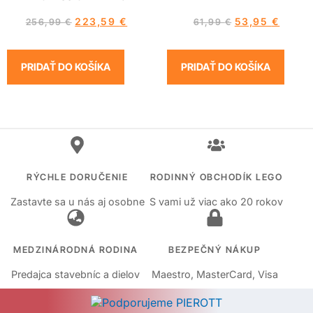
223,59
€
53,95
€
256,99
€
61,99
€
PRIDAŤ DO KOŠÍKA
PRIDAŤ DO KOŠÍKA
RÝCHLE DORUČENIE
RODINNÝ OBCHODÍK LEGO
Zastavte sa u nás aj osobne
S vami už viac ako 20 rokov
MEDZINÁRODNÁ RODINA
BEZPEČNÝ NÁKUP
Predajca stavebníc a dielov
Maestro, MasterCard, Visa