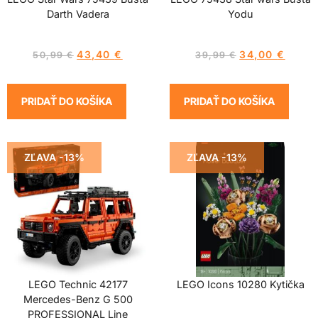
Darth Vadera
Yodu
43,40
€
34,00
€
50,99
€
39,99
€
PRIDAŤ DO KOŠÍKA
PRIDAŤ DO KOŠÍKA
ZĽAVA -13%
ZĽAVA -13%
LEGO Technic 42177
LEGO Icons 10280 Kytička
Mercedes-Benz G 500
PROFESSIONAL Line