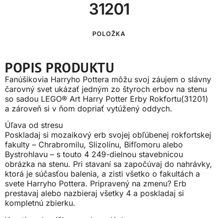
31201
POLOŽKA
POPIS PRODUKTU
Fanúšikovia Harryho Pottera môžu svoj záujem o slávny
čarovný svet ukázať jedným zo štyroch erbov na stenu
so sadou LEGO® Art Harry Potter Erby Rokfortu(31201)
a zároveň si v ňom dopriať vytúžený oddych.
Úľava od stresu
Poskladaj si mozaikový erb svojej obľúbenej rokfortskej
fakulty – Chrabromilu, Slizolínu, Bifľomoru alebo
Bystrohlavu – s touto 4 249-dielnou stavebnicou
obrázka na stenu. Pri stavaní sa započúvaj do nahrávky,
ktorá je súčasťou balenia, a zisti všetko o fakultách a
svete Harryho Pottera. Pripravený na zmenu? Erb
prestavaj alebo nazbieraj všetky 4 a poskladaj si
kompletnú zbierku.