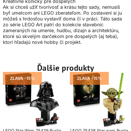
Kreatívne koníčky pre dospelých
Ak si chceš užiť tvorivosť a krásu tejto sady, nemusíš
byť umelcom ani LEGO zberateľom. Po zostavení si ju
môžeš s hrdosťou vystaviť doma či v práci. Táto sada
zo série LEGO Art patrí do kolekcie stavebníc
zameraných na umenie, hudbu, dizajn a architektúru,
ktoré sú skvelým darčekom pre dospelých (aj teba),
ktorí hľadajú nové hobby či projekt.
Ďalšie produkty
ZĽAVA -15%
ZĽAVA -15%
LEGO Star Wars 75439 Busta
LEGO 75438 Star wars Busta