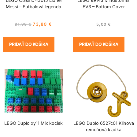
LEGO Classic 43015 Lionel
LEGO 99143 Mindstorms
Messi – Futbalová legenda
EV3 – Bottom Cover
73,80
€
81,99
€
5,00
€
PRIDAŤ DO KOŠÍKA
PRIDAŤ DO KOŠÍKA
LEGO Duplo xy11 Mix kociek
LEGO Duplo 6527c01 Klinová
remeňová kladka