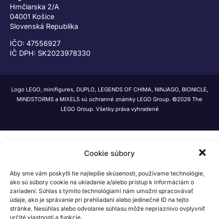
Hrnčiarska 2/A
04001 Košice
Slovenská Republika
IČO: 47556927
IČ DPH: SK2023978330
Logo LEGO, minifigures, DUPLO, LEGENDS OF CHIMA, NINJAGO, BIONICLE,
MINDSTORMS a MIXELS sú ochranné známky LEGO Group. ©2026 The
LEGO Group. Všetky práva vyhradené
Cookie súbory
Aby sme vám poskytli tie najlepšie skúsenosti, používame technológie,
ako sú súbory cookie na ukladanie a/alebo prístup k informáciám o
zariadení. Súhlas s týmito technológiami nám umožní spracovávať
údaje, ako je správanie pri prehliadaní alebo jedinečné ID na tejto
stránke. Nesúhlas alebo odvolanie súhlasu môže nepriaznivo ovplyvniť
určité vlastnosti a funkcie.