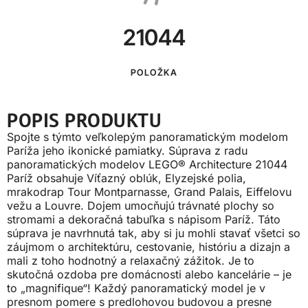
21044
POLOŽKA
POPIS PRODUKTU
Spojte s týmto veľkolepým panoramatickým modelom
Paríža jeho ikonické pamiatky. Súprava z radu
panoramatických modelov LEGO® Architecture 21044
Paríž obsahuje Víťazný oblúk, Elyzejské polia,
mrakodrap Tour Montparnasse, Grand Palais, Eiffelovu
vežu a Louvre. Dojem umocňujú trávnaté plochy so
stromami a dekoračná tabuľka s nápisom Paríž. Táto
súprava je navrhnutá tak, aby si ju mohli stavať všetci so
záujmom o architektúru, cestovanie, históriu a dizajn a
mali z toho hodnotný a relaxačný zážitok. Je to
skutočná ozdoba pre domácnosti alebo kancelárie – je
to „magnifique“! Každý panoramatický model je v
presnom pomere s predlohovou budovou a presne