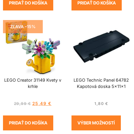
PRIDAŤ DO KOŠÍKA
PRIDAŤ DO KOŠÍKA
ZĽAVA -15%
LEGO Creator 31149 Kvety v
LEGO Technic Panel 64782
krhle
Kapotová doska 5x11x1
25,49
€
29,99
€
1,80
€
PRIDAŤ DO KOŠÍKA
VÝBER MOŽNOSTÍ