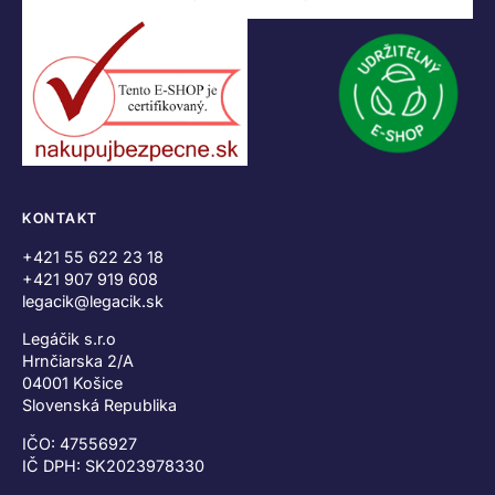
KONTAKT
+421 55 622 23 18
+421 907 919 608
legacik@legacik.sk
Legáčik s.r.o
Hrnčiarska 2/A
04001 Košice
Slovenská Republika
IČO: 47556927
IČ DPH: SK2023978330