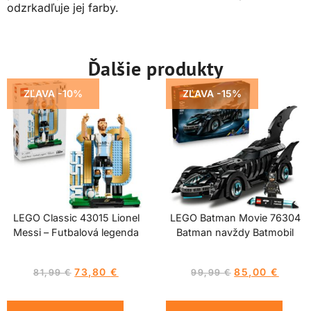
odzrkadľuje jej farby.
Ďalšie produkty
ZĽAVA -10%
ZĽAVA -15%
LEGO Classic 43015 Lionel
LEGO Batman Movie 76304
Messi – Futbalová legenda
Batman navždy Batmobil
73,80
€
85,00
€
81,99
€
99,99
€