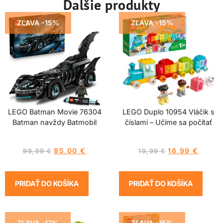
Ďalšie produkty
ZĽAVA -15%
ZĽAVA -15%
LEGO Batman Movie 76304
LEGO Duplo 10954 Vláčik s
Batman navždy Batmobil
číslami – Učíme sa počítať
85,00
€
16,99
€
99,99
€
19,99
€
PRIDAŤ DO KOŠÍKA
PRIDAŤ DO KOŠÍKA
ZĽAVA -17%
ZĽAVA -15%