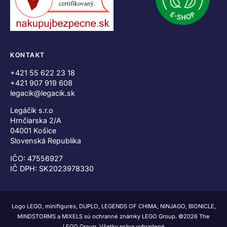
KONTAKT
+421 55 622 23 18
+421 907 919 608
legacik@legacik.sk
Legáčik s.r.o
Hrnčiarska 2/A
04001 Košice
Slovenská Republika
IČO: 47556927
IČ DPH: SK2023978330
Logo LEGO, minifigures, DUPLO, LEGENDS OF CHIMA, NINJAGO, BIONICLE,
MINDSTORMS a MIXELS sú ochranné známky LEGO Group. ©2026 The
LEGO Group. Všetky práva vyhradené