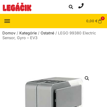
0
0,00
€
Domov
/
Kategórie
/
Ostatné
/ LEGO 99380 Electric
Sensor, Gyro – EV3