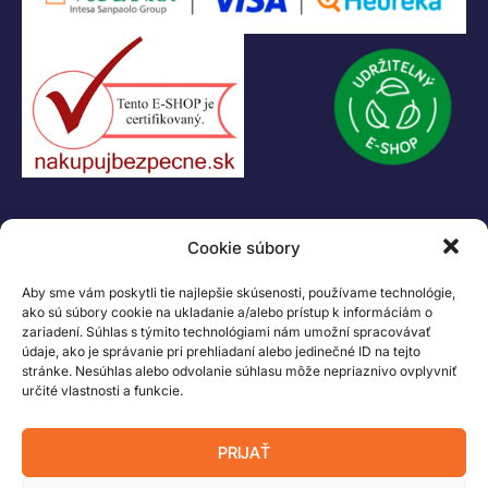
IČO: 47556927
IČ DPH: SK2023978330
Logo LEGO, minifigures, DUPLO, LEGENDS OF CHIMA, NINJAGO, BIONICLE,
MINDSTORMS a MIXELS sú ochranné známky LEGO Group. ©2026 The
LEGO Group. Všetky práva vyhradené
Cookie súbory
Aby sme vám poskytli tie najlepšie skúsenosti, používame technológie,
ako sú súbory cookie na ukladanie a/alebo prístup k informáciám o
zariadení. Súhlas s týmito technológiami nám umožní spracovávať
údaje, ako je správanie pri prehliadaní alebo jedinečné ID na tejto
stránke. Nesúhlas alebo odvolanie súhlasu môže nepriaznivo ovplyvniť
určité vlastnosti a funkcie.
PRIJAŤ