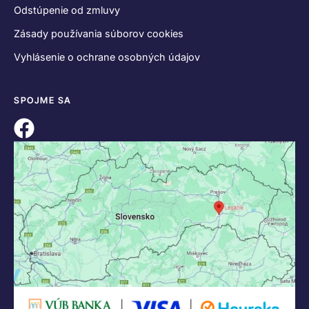
KONTAKT
+421 55 622 23 18
+421 907 919 608
legacik@legacik.sk
Legáčik s.r.o
Hrnčiarska 2/A
04001 Košice
Slovenská Republika