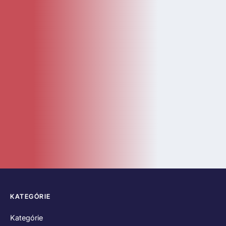
KATEGÓRIE
Kategórie
Diely
Návody
LEGO Doplnky
Katalóg
Novinky
Bazár
ČASTÉ ODKAZY
O nás
Kontakt
Hodnotenia zákazníkov