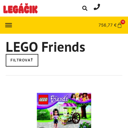
16
756,77
€
LEGO Friends
FILTROVAŤ