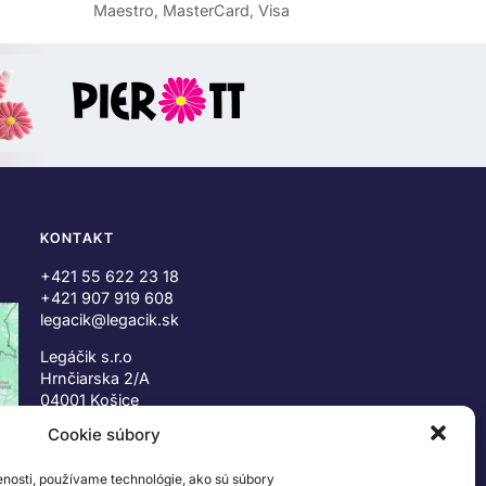
Maestro, MasterCard, Visa
KONTAKT
+421 55 622 23 18
+421 907 919 608
legacik@legacik.sk
Legáčik s.r.o
Hrnčiarska 2/A
04001 Košice
Slovenská Republika
Cookie súbory
IČO: 47556927
enosti, používame technológie, ako sú súbory
IČ DPH: SK2023978330