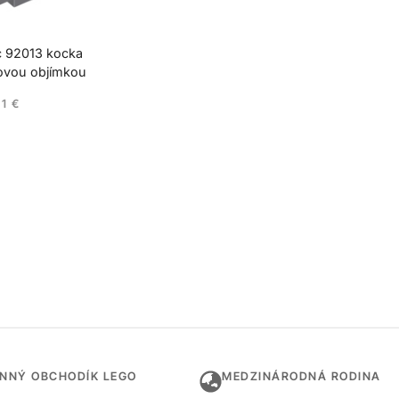
 92013 kocka
ovou objímkou
51
€
INNÝ OBCHODÍK LEGO
MEDZINÁRODNÁ RODINA