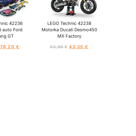
hnic 42236
LEGO Technic 42238
 auto Ford
Motorka Ducati Desmo450
ang GT
MX Factory
78,20
€
43,35
€
50,99
€