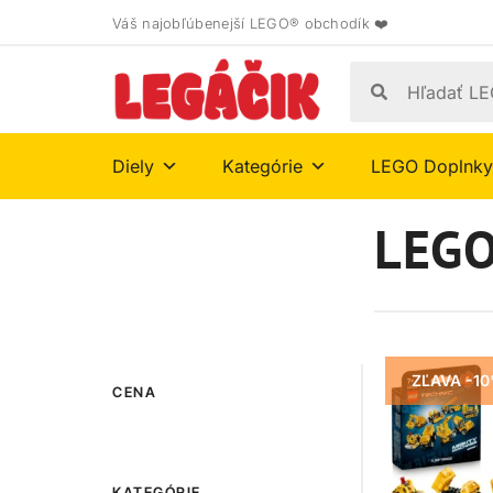
Váš najobľúbenejší LEGO® obchodík ❤️
Diely
Kategórie
LEGO Doplnky
LEGO
ZĽAVA -1
CENA
KATEGÓRIE