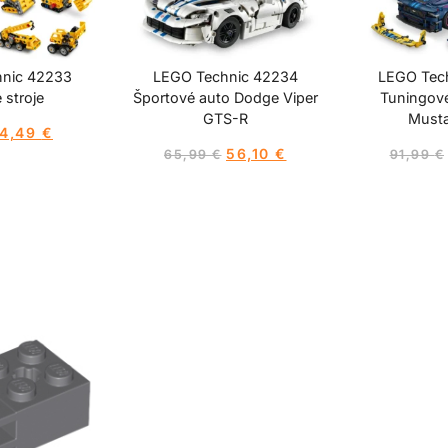
nic 42233
LEGO Technic 42234
LEGO Tec
stroje
Športové auto Dodge Viper
Tuningové
GTS-R
Must
4,49
€
56,10
€
65,99
€
91,99
€