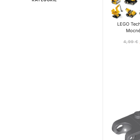
LEGO Tech
Mocné 
4,99
€