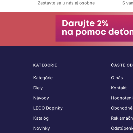
Zastavte sa u nás aj osobne
S vam
KATEGÓRIE
ČASTÉ O
Kategórie
O nás
Diely
Kontakt
Návody
Hodnoteni
LEGO Doplnky
Obchodné
Katalóg
Reklamačn
Novinky
Odstúpeni