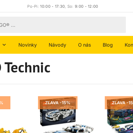
Po-Pi:
10:00 - 17:30
, So:
9:00 - 12:00
Novinky
Návody
O nás
Blog
Kon
 Technic
0%
ZĽAVA -15%
ZĽAVA -1