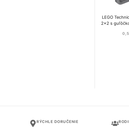
LEGO Technic
2×2 s guľôčk
0,
RÝCHLE DORUČENIE
ROD