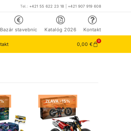
Tel.:
+421 55 622 23 18
|
+421 907 919 608
Bazár stavebníc
Katalóg 2026
Kontakt
0
takt
0,00
€
5%
ZĽAVA -15%