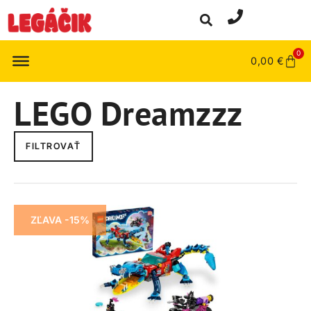
0
0,00
€
LEGO Dreamzzz
FILTROVAŤ
ZĽAVA -15%