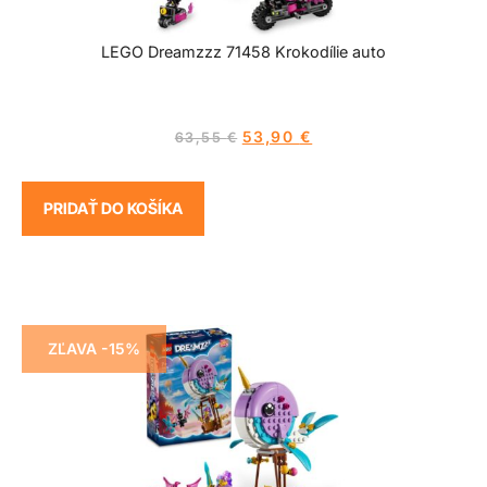
LEGO Dreamzzz 71458 Krokodílie auto
53,90
€
63,55
€
PRIDAŤ DO KOŠÍKA
ZĽAVA -15%