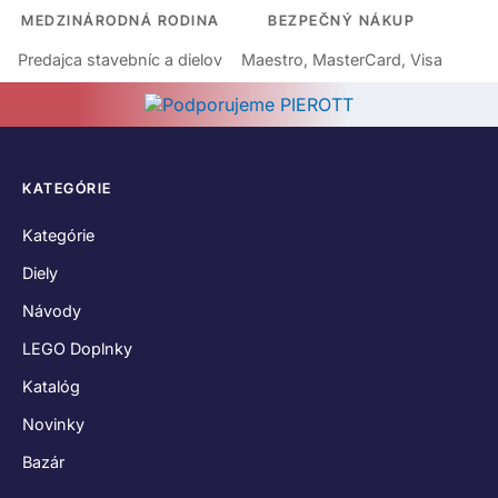
MEDZINÁRODNÁ RODINA
BEZPEČNÝ NÁKUP
Predajca stavebníc a dielov
Maestro, MasterCard, Visa
KATEGÓRIE
Kategórie
Diely
Návody
LEGO Doplnky
Katalóg
Novinky
Bazár