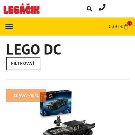
0
0,00
€
LEGO DC
FILTROVAŤ
ZĽAVA -15%