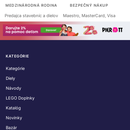
MEDZINÁRODNÁ RODINA
BEZPEČNÝ NÁKUP
Predajca stavebníc a dielov
Maestro, MasterCard, Visa
KATEGÓRIE
Kategórie
Diely
Návody
LEGO Doplnky
Katalóg
Novinky
Bazár