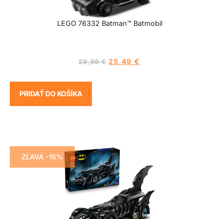
LEGO 76332 Batman™ Batmobil
25,49
€
29,99
€
PRIDAŤ DO KOŠÍKA
ZĽAVA -15%