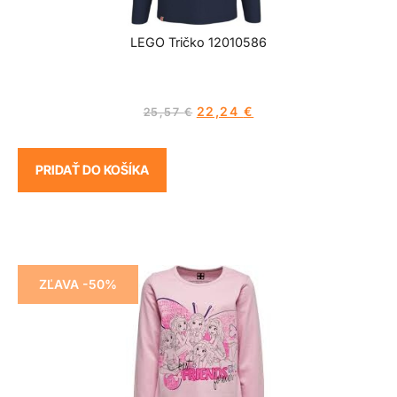
LEGO Tričko 12010586
22,24
€
25,57
€
PRIDAŤ DO KOŠÍKA
ZĽAVA -50%