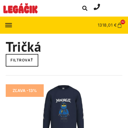
42
1318,01
€
Tričká
FILTROVAŤ
ZĽAVA -13%