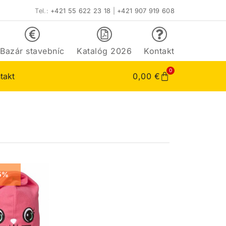
Tel.:
+421 55 622 23 18
|
+421 907 919 608
Bazár stavebníc
Katalóg 2026
Kontakt
0
takt
0,00
€
5%