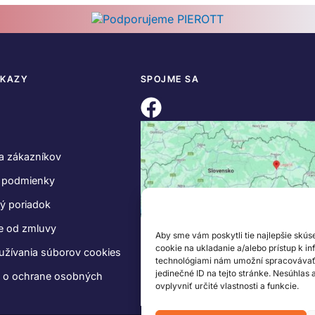
DKAZY
SPOJME SA
a zákazníkov
 podmienky
ý poriadok
e od zmluvy
Aby sme vám poskytli tie najlepšie skús
cookie na ukladanie a/alebo prístup k i
užívania súborov cookies
technológiami nám umožní spracovávať ú
jedinečné ID na tejto stránke. Nesúhlas
e o ochrane osobných
ovplyvniť určité vlastnosti a funkcie.