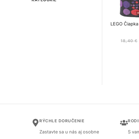
LEGO Čiapka
18,40
€
RÝCHLE DORUČENIE
ROD
Zastavte sa u nás aj osobne
S vam