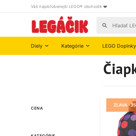
Váš najobľúbenejší LEGO® obchodík ❤️
Diely
Kategórie
LEGO Doplnky
Čiap
ZĽAVA -3
CENA
KATEGÓRIE