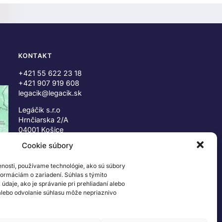
KONTAKT
+421 55 622 23 18
+421 907 919 608
legacik@legacik.sk
Legáčik s.r.o
Hrnčiarska 2/A
04001 Košice
Slovenská Republika
Cookie súbory
IČO: 47556927
enosti, používame technológie, ako sú súbory
IČ DPH: SK2023978330
nformáciám o zariadení. Súhlas s týmito
daje, ako je správanie pri prehliadaní alebo
 alebo odvolanie súhlasu môže nepriaznivo