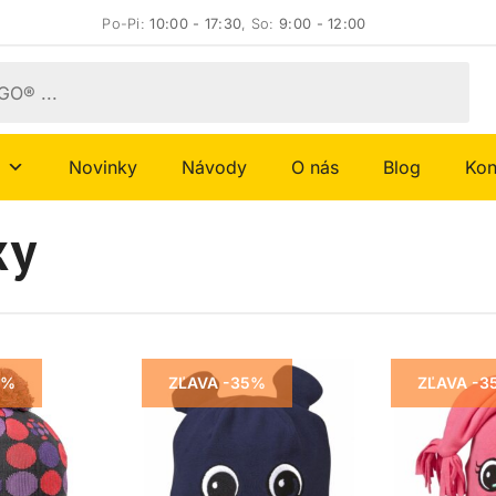
Po-Pi:
10:00 - 17:30
, So:
9:00 - 12:00
Novinky
Návody
O nás
Blog
Kon
ky
5%
ZĽAVA -35%
ZĽAVA -3