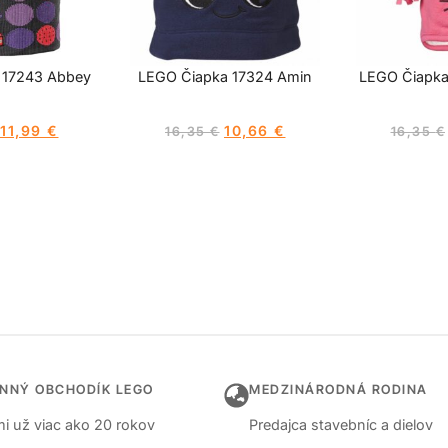
 17243 Abbey
LEGO Čiapka 17324 Amin
LEGO Čiapka
11,99
€
10,66
€
16,35
€
16,35
€
INNÝ OBCHODÍK LEGO
MEDZINÁRODNÁ RODINA
i už viac ako 20 rokov
Predajca stavebníc a dielov