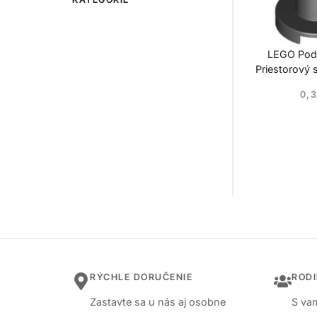
LEGO Pod
Priestorový 
0,
RÝCHLE DORUČENIE
ROD
Zastavte sa u nás aj osobne
S vam