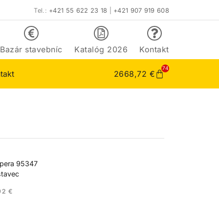
Tel.:
+421 55 622 23 18
|
+421 907 919 608
Bazár stavebníc
Katalóg 2026
Kontakt
74
takt
2668,72
€
pera 95347
tavec
92
€