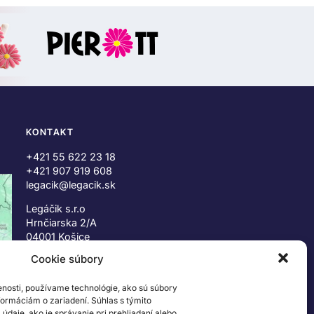
KONTAKT
+421 55 622 23 18
+421 907 919 608
legacik@legacik.sk
Legáčik s.r.o
Hrnčiarska 2/A
04001 Košice
Slovenská Republika
Cookie súbory
IČO: 47556927
enosti, používame technológie, ako sú súbory
IČ DPH: SK2023978330
nformáciám o zariadení. Súhlas s týmito
daje, ako je správanie pri prehliadaní alebo