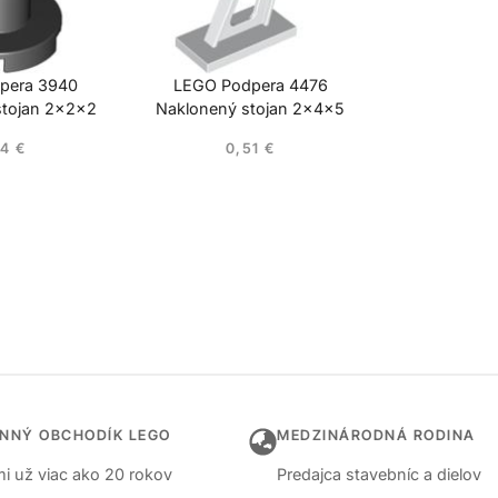
pera 3940
LEGO Podpera 4476
stojan 2x2x2
Naklonený stojan 2x4x5
34
€
0,51
€
INNÝ OBCHODÍK LEGO
MEDZINÁRODNÁ RODINA
i už viac ako 20 rokov
Predajca stavebníc a dielov