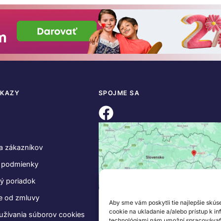
DKAZY
SPOJME SA
a zákazníkov
 podmienky
ý poriadok
e od zmluvy
Aby sme vám poskytli tie najlepšie skús
cookie na ukladanie a/alebo prístup k i
užívania súborov cookies
technológiami nám umožní spracovávať ú