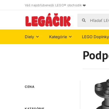
Váš najobľúbenejší LEGO® obchodík ❤️
Diely
Kategórie
LEGO Doplnky
Podp
CENA
KATEGÓRIE