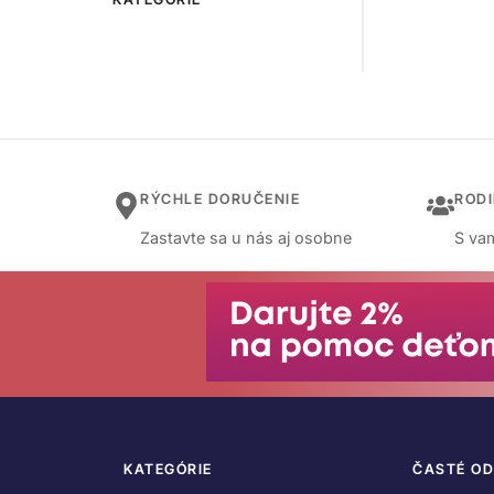
RÝCHLE DORUČENIE
ROD
Zastavte sa u nás aj osobne
S vam
KATEGÓRIE
ČASTÉ O