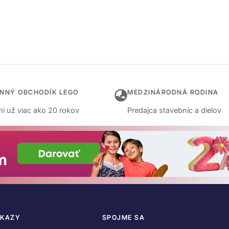
INNÝ OBCHODÍK LEGO
MEDZINÁRODNÁ RODINA
i už viac ako 20 rokov
Predajca stavebníc a dielov
DKAZY
SPOJME SA