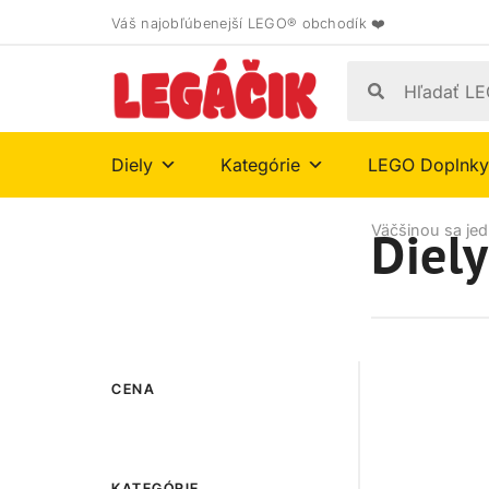
Váš najobľúbenejší LEGO® obchodík ❤️
Diely
Kategórie
LEGO Doplnky
Diely
Väčšinou sa jed
CENA
KATEGÓRIE