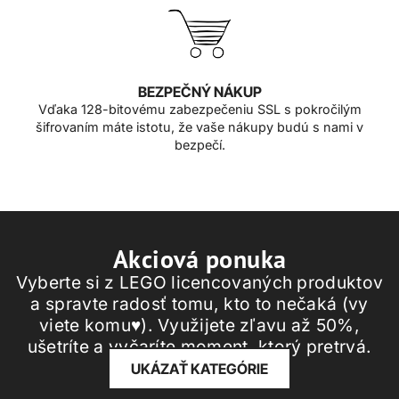
BEZPEČNÝ NÁKUP
Vďaka 128-bitovému zabezpečeniu SSL s pokročilým
šifrovaním máte istotu, že vaše nákupy budú s nami v
bezpečí.
Akciová ponuka
Vyberte si z LEGO licencovaných produktov
a spravte radosť tomu, kto to nečaká (vy
viete komu♥️). Využijete zľavu až 50%,
ušetríte a vyčaríte moment, ktorý pretrvá.
UKÁZAŤ KATEGÓRIE