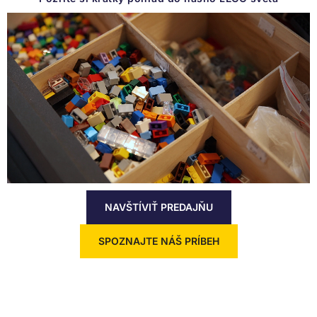
CHCEM SVOJHO ŠAMPIÓNA!
NAVŠTÍVIŤ PREDAJŇU
SPOZNAJTE NÁŠ PRÍBEH