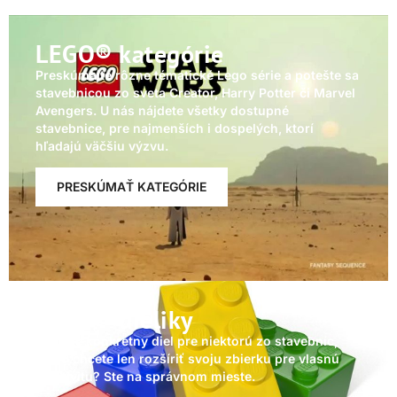
LEGO® kategórie
Preskúmajte rôzne tématické Lego série a potešte sa
stavebnicou zo sveta Creator, Harry Potter či Marvel
Avengers. U nás nájdete všetky dostupné
stavebnice, pre najmenších i dospelých, ktorí
hľadajú väčšiu výzvu.
PRESKÚMAŤ KATEGÓRIE
LEGO® dieliky
Hľadáte konkrétny diel pre niektorú zo stavebníc,
alebo chcete len rozšíriť svoju zbierku pre vlasnú
kreativitu? Ste na správnom mieste.