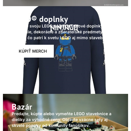
LEGO® doplnky
Rozšírte svoju LEGO vášeň o štýlové doplnky,
oblečenie, dekorácie a zberateľské predmety. Nájdite
všetko, čo patrí k svetu LEGO aj mimo stavebníc.
KÚPIŤ MERCH
Bazár
Predajte, kúpte alebo vymeňte LEGO stavebnice a
dieliky za výhodné ceny. Objavte vzácne sety aj
skvelé ponuky od komunity fanúšikov.