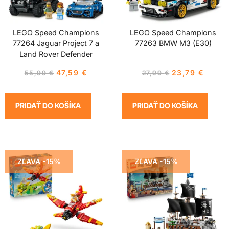
LEGO Speed Champions
LEGO Speed Champions
77264 Jaguar Project 7 a
77263 BMW M3 (E30)
Land Rover Defender
47,59
€
23,79
€
55,99
€
27,99
€
PRIDAŤ DO KOŠÍKA
PRIDAŤ DO KOŠÍKA
ZĽAVA -15%
ZĽAVA -15%