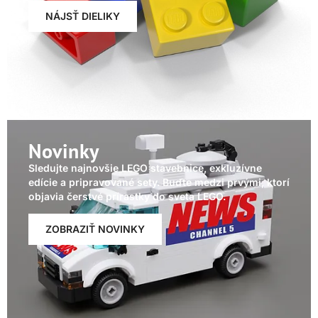
NÁJSŤ DIELIKY
Novinky
Sledujte najnovšie LEGO stavebnice, exkluzívne
edície a pripravované sety. Buďte medzi prvými, ktorí
objavia čerstvé prírastky do sveta LEGO.
ZOBRAZIŤ NOVINKY