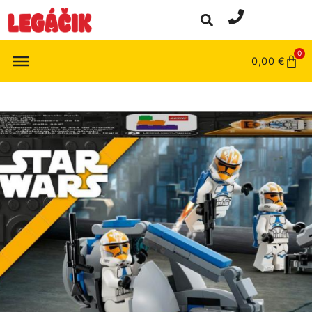
0
0,00
€