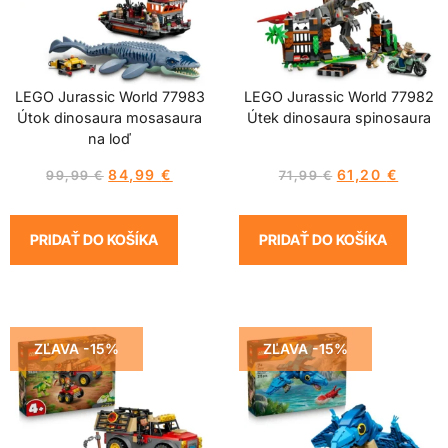
LEGO Jurassic World 77983
LEGO Jurassic World 77982
Útok dinosaura mosasaura
Útek dinosaura spinosaura
na loď
84,99
€
61,20
€
99,99
€
71,99
€
PRIDAŤ DO KOŠÍKA
PRIDAŤ DO KOŠÍKA
ZĽAVA -15%
ZĽAVA -15%