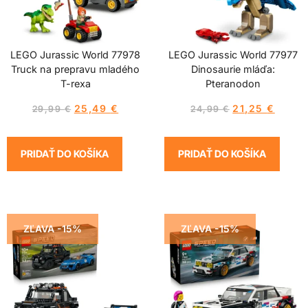
LEGO Jurassic World 77978
LEGO Jurassic World 77977
Truck na prepravu mladého
Dinosaurie mláďa:
T-rexa
Pteranodon
25,49
€
21,25
€
29,99
€
24,99
€
PRIDAŤ DO KOŠÍKA
PRIDAŤ DO KOŠÍKA
ZĽAVA -15%
ZĽAVA -15%