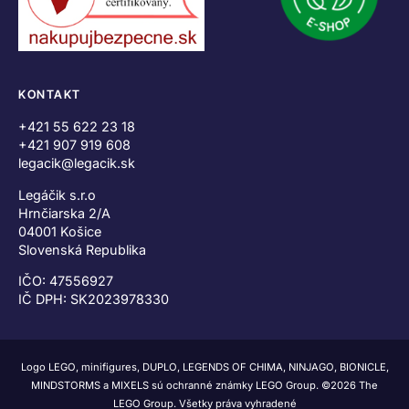
KONTAKT
+421 55 622 23 18
+421 907 919 608
legacik@legacik.sk
Legáčik s.r.o
Hrnčiarska 2/A
04001 Košice
Slovenská Republika
IČO: 47556927
IČ DPH: SK2023978330
Logo LEGO, minifigures, DUPLO, LEGENDS OF CHIMA, NINJAGO, BIONICLE,
MINDSTORMS a MIXELS sú ochranné známky LEGO Group. ©2026 The
LEGO Group. Všetky práva vyhradené