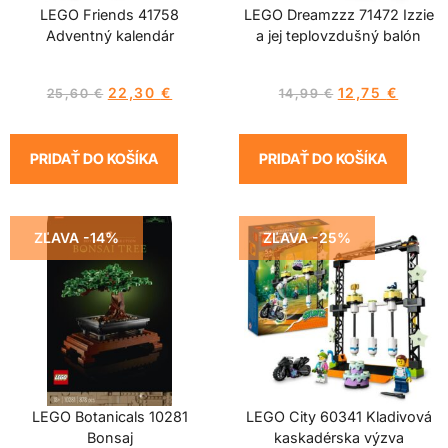
LEGO Friends 41758
LEGO Dreamzzz 71472 Izzie
Adventný kalendár
a jej teplovzdušný balón
22,30
€
12,75
€
25,60
€
14,99
€
PRIDAŤ DO KOŠÍKA
PRIDAŤ DO KOŠÍKA
ZĽAVA -14%
ZĽAVA -25%
LEGO Botanicals 10281
LEGO City 60341 Kladivová
Bonsaj
kaskadérska výzva