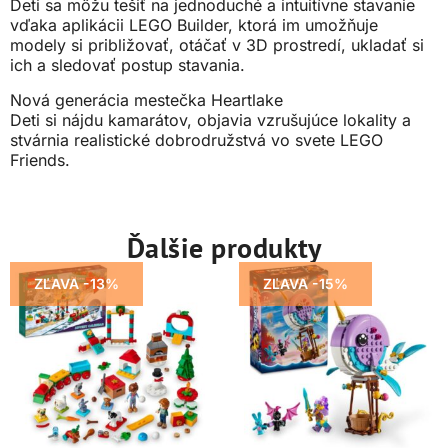
Deti sa môžu tešiť na jednoduché a intuitívne stavanie
vďaka aplikácii LEGO Builder, ktorá im umožňuje
modely si približovať, otáčať v 3D prostredí, ukladať si
ich a sledovať postup stavania.
Nová generácia mestečka Heartlake
Deti si nájdu kamarátov, objavia vzrušujúce lokality a
stvárnia realistické dobrodružstvá vo svete LEGO
Friends.
Ďalšie produkty
ZĽAVA -13%
ZĽAVA -15%