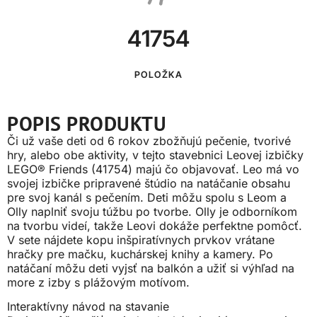
41754
POLOŽKA
POPIS PRODUKTU
Či už vaše deti od 6 rokov zbožňujú pečenie, tvorivé
hry, alebo obe aktivity, v tejto stavebnici Leovej izbičky
LEGO® Friends (41754) majú čo objavovať. Leo má vo
svojej izbičke pripravené štúdio na natáčanie obsahu
pre svoj kanál s pečením. Deti môžu spolu s Leom a
Olly naplniť svoju túžbu po tvorbe. Olly je odborníkom
na tvorbu videí, takže Leovi dokáže perfektne pomôcť.
V sete nájdete kopu inšpiratívnych prvkov vrátane
hračky pre mačku, kuchárskej knihy a kamery. Po
natáčaní môžu deti vyjsť na balkón a užiť si výhľad na
more z izby s plážovým motívom.
Interaktívny návod na stavanie