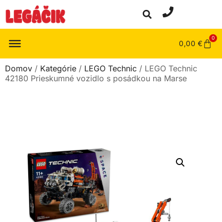
0
0,00
€
Domov
/
Kategórie
/
LEGO Technic
/ LEGO Technic
42180 Prieskumné vozidlo s posádkou na Marse