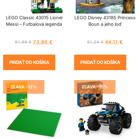
LEGO Classic 43015 Lionel
LEGO Disney 43185 Princess
Messi – Futbalová legenda
Boun a jeho loď
73,80
€
44,11
€
81,99
€
51,24
€
PRIDAŤ DO KOŠÍKA
PRIDAŤ DO KOŠÍKA
ZĽAVA -12%
ZĽAVA -15%