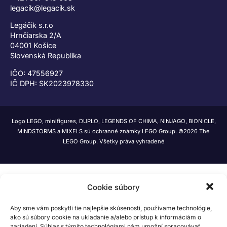
legacik@legacik.sk
Legáčik s.r.o
Hrnčiarska 2/A
04001 Košice
Slovenská Republika
IČO: 47556927
IČ DPH: SK2023978330
Logo LEGO, minifigures, DUPLO, LEGENDS OF CHIMA, NINJAGO, BIONICLE,
MINDSTORMS a MIXELS sú ochranné známky LEGO Group. ©2026 The
LEGO Group. Všetky práva vyhradené
Cookie súbory
Aby sme vám poskytli tie najlepšie skúsenosti, používame technológie,
ako sú súbory cookie na ukladanie a/alebo prístup k informáciám o
zariadení. Súhlas s týmito technológiami nám umožní spracovávať