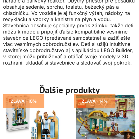
náradie a palivový reaktor. Obytný priestor pre posádku
obsahuje sedenie, sprchu, toaletu, bežecký pás a
chladničku. Vo vozidle je aj funkčný výťah, nádoby na
recykláciu a vzorky a kanistre na plyn a vodu.
Stavebnica obsahuje špeciálny prvok zámku, takže deti
môžu k modelu pripojiť ďalšie kompatibilné vesmírne
stavebnice LEGO (predávané samostatne) a zažiť ešte
viac vesmírnych dobrodružstiev. Deti si užijú intuitívne
staviteľské dobrodružstvo aj s aplikáciou LEGO Builder,
v ktorej môžu približovať a otáčať svoje modely v 3D
rozhraní, ukladať si stavebnice a sledovať svoj pokrok.
Ďalšie produkty
ZĽAVA -10%
ZĽAVA -14%