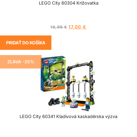
LEGO City 60304 Križovatka
17,00
€
19,99
€
PRIDAŤ DO KOŠÍKA
ZĽAVA -25%
LEGO City 60341 Kladivová kaskadérska výzva