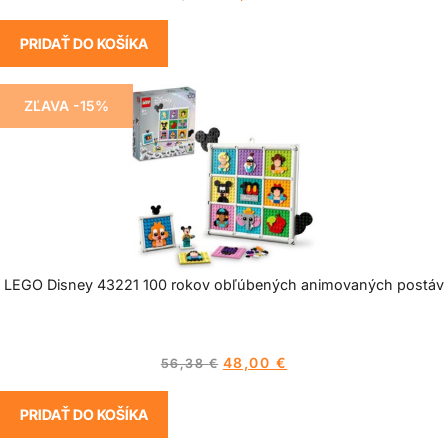
PRIDAŤ DO KOŠÍKA
ZĽAVA -15%
LEGO Disney 43221 100 rokov obľúbených animovaných postáv
48,00
€
56,38
€
PRIDAŤ DO KOŠÍKA