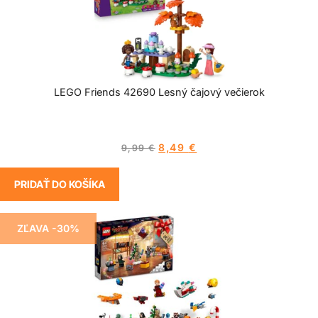
LEGO Friends 42690 Lesný čajový večierok
8,49
€
9,99
€
PRIDAŤ DO KOŠÍKA
ZĽAVA -30%