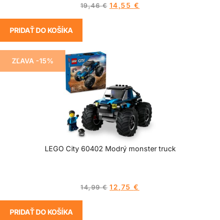
14,55
€
19,46
€
PRIDAŤ DO KOŠÍKA
ZĽAVA -15%
LEGO City 60402 Modrý monster truck
12,75
€
14,99
€
PRIDAŤ DO KOŠÍKA