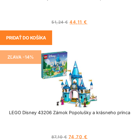
44,11
€
51,24
€
PRIDAŤ DO KOŠÍKA
ZĽAVA -14%
LEGO Disney 43206 Zámok Popolušky a krásneho princa
74,70
€
87,10
€