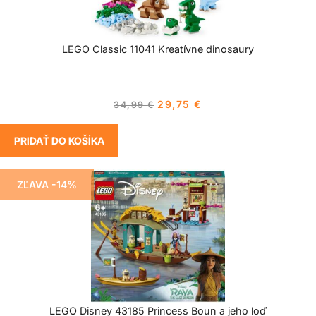
LEGO Classic 11041 Kreatívne dinosaury
29,75
€
34,99
€
PRIDAŤ DO KOŠÍKA
ZĽAVA -14%
LEGO Disney 43185 Princess Boun a jeho loď