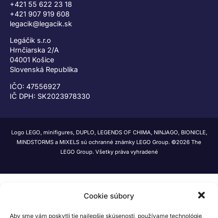
+421 55 622 23 18
+421 907 919 608
legacik@legacik.sk
Legáčik s.r.o
Hrnčiarska 2/A
04001 Košice
Slovenská Republika
IČO: 47556927
IČ DPH: SK2023978330
Logo LEGO, minifigures, DUPLO, LEGENDS OF CHIMA, NINJAGO, BIONICLE,
MINDSTORMS a MIXELS sú ochranné známky LEGO Group. ©2026 The
LEGO Group. Všetky práva vyhradené
Cookie súbory
Aby sme vám poskytli tie najlepšie skúsenosti, používame technológie,