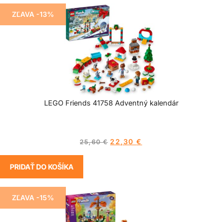
ZĽAVA -13%
LEGO Friends 41758 Adventný kalendár
22,30
€
25,60
€
PRIDAŤ DO KOŠÍKA
ZĽAVA -15%