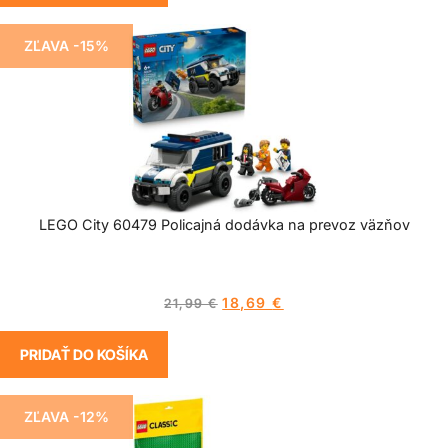
ZĽAVA -15%
LEGO City 60479 Policajná dodávka na prevoz väzňov
18,69
€
21,99
€
PRIDAŤ DO KOŠÍKA
ZĽAVA -12%