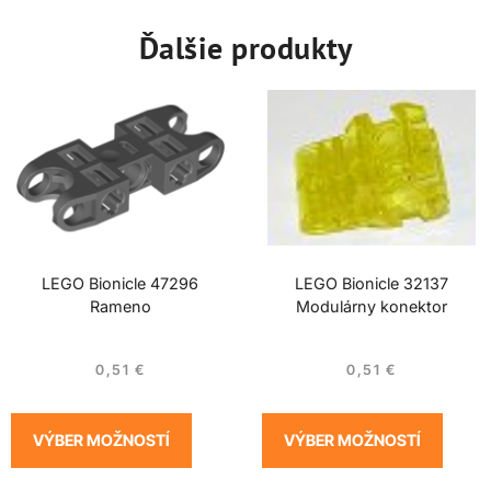
Ďalšie produkty
LEGO Bionicle 47296
LEGO Bionicle 32137
Rameno
Modulárny konektor
0,51
€
0,51
€
VÝBER MOŽNOSTÍ
VÝBER MOŽNOSTÍ