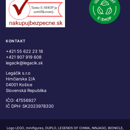
KONTAKT
+421 55 622 23 18
+421 907 919 608
legacik@legacik.sk
Legáčik s.r.o
Hrnčiarska 2/A
04001 Košice
Slovenská Republika
IČO: 47556927
IČ DPH: SK2023978330
Logo LEGO, minifigures, DUPLO, LEGENDS OF CHIMA, NINJAGO, BIONICLE,