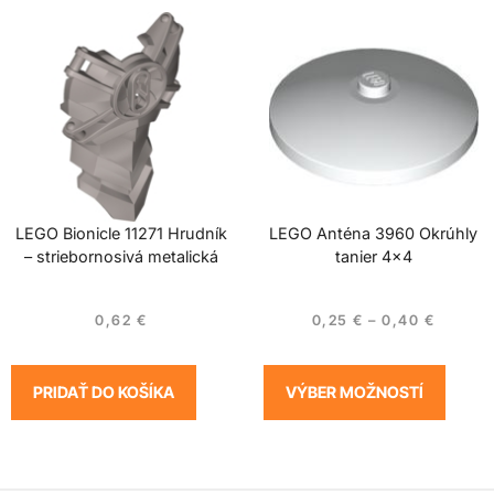
LEGO Bionicle 11271 Hrudník
LEGO Anténa 3960 Okrúhly
– striebornosivá metalická
tanier 4×4
0,62
€
0,25
€
–
0,40
€
PRIDAŤ DO KOŠÍKA
VÝBER MOŽNOSTÍ