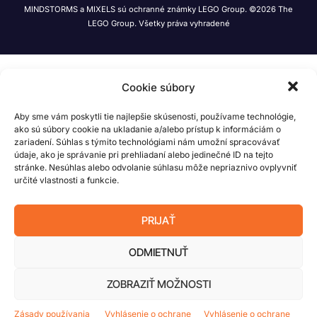
MINDSTORMS a MIXELS sú ochranné známky LEGO Group. ©2026 The
LEGO Group. Všetky práva vyhradené
Cookie súbory
Aby sme vám poskytli tie najlepšie skúsenosti, používame technológie,
ako sú súbory cookie na ukladanie a/alebo prístup k informáciám o
zariadení. Súhlas s týmito technológiami nám umožní spracovávať
údaje, ako je správanie pri prehliadaní alebo jedinečné ID na tejto
stránke. Nesúhlas alebo odvolanie súhlasu môže nepriaznivo ovplyvniť
určité vlastnosti a funkcie.
PRIJAŤ
ODMIETNUŤ
ZOBRAZIŤ MOŽNOSTI
Zásady používania
Vyhlásenie o ochrane
Vyhlásenie o ochrane