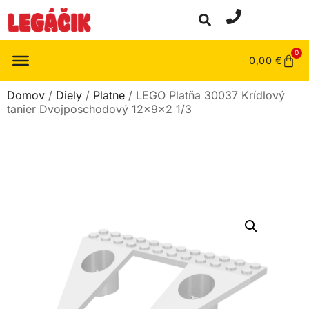
0
0,00
€
Domov
/
Diely
/
Platne
/ LEGO Platňa 30037 Krídlový
tanier Dvojposchodový 12x9x2 1/3