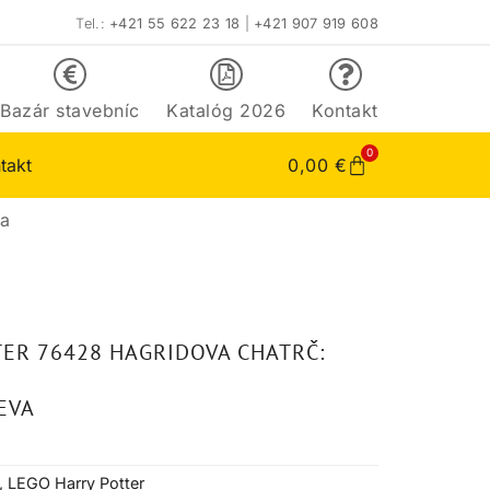
Tel.:
+421 55 622 23 18
|
+421 907 919 608
Bazár stavebníc
Katalóg 2026
Kontakt
0
takt
0,00
€
va
ER 76428 HAGRIDOVA CHATRČ:
EVA
,
LEGO Harry Potter