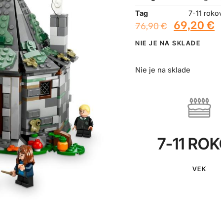
Tag
7-11 roko
69,20
€
76,90
€
NIE JE NA SKLADE
Nie je na sklade
7-11 RO
VEK