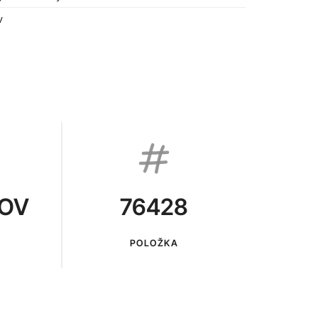
v
KOV
76428
POLOŽKA