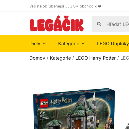
Váš najobľúbenejší LEGO® obchodík ❤️
Diely
Kategórie
LEGO Doplnky
Domov
/
Kategórie
/
LEGO Harry Potter
/ LEG