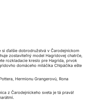
e si ďalšie dobrodružstvá v Čarodejníckom
huje zostaviteľný model Hagridovej chatrče,
ete rozkladacie kreslo pre Hagrida, prvok
Hagridovho domáceho miláčika Chlpáčika ešte
 Pottera, Hermionu Grangerovú, Rona
ica z Čarodejníckeho sveta je tá pravá!
marátmi.