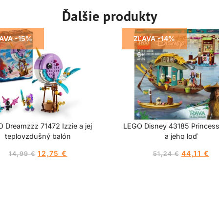
Ďalšie produkty
AVA -15%
ZĽAVA -14%
 Dreamzzz 71472 Izzie a jej
LEGO Disney 43185 Princes
teplovzdušný balón
a jeho loď
12,75
€
44,11
€
14,99
€
51,24
€