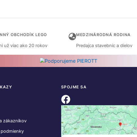
INNÝ OBCHODÍK LEGO
MEDZINÁRODNÁ RODINA
i už viac ako 20 rokov
Predajca stavebníc a dielov
DKAZY
SPOJME SA
a zákazníkov
 podmienky