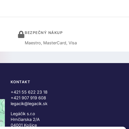
BEZPEČNÝ NÁKUP
Maestro, MasterCard, Visa
KONTAKT
+421 55 622 23 18
+421 907 919 608
legacik@legacik.sk
Legáčik s.r.o
Hrnčiarska 2/A
04001 Košice