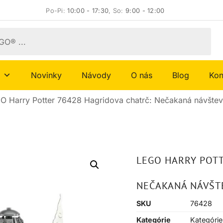
Po-Pi:
10:00 - 17:30
, So:
9:00 - 12:00
Novinky
Návody
O nás
Blog
Kon
O Harry Potter 76428 Hagridova chatrč: Nečakaná návšte
LEGO HARRY POTT
NEČAKANÁ NÁVŠT
SKU
76428
Kategórie
Kategórie