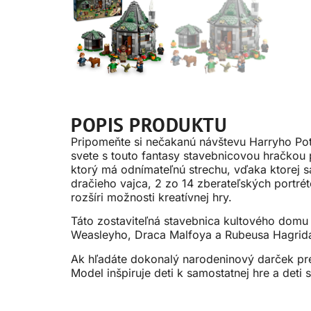
POPIS PRODUKTU
Pripomeňte si nečakanú návštevu Harryho Pott
svete s touto fantasy stavebnicovou hračkou 
ktorý má odnímateľnú strechu, vďaka ktorej s
dračieho vajca, 2 zo 14 zberateľských portré
rozšíri možnosti kreatívnej hry.
Táto zostaviteľná stavebnica kultového domu
Weasleyho, Draca Malfoya a Rubeusa Hagrida,
Ak hľadáte dokonalý narodeninový darček pre 
Model inšpiruje deti k samostatnej hre a deti 