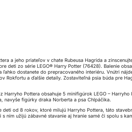
era a jeho priateľov v chate Rubeusa Hagrida a zinscenujt
pre deti zo série LEGO® Harry Potter (76428). Balenie obsa
a ľahko dostanete do prepracovaného interiéru. Vnútri nájd
tov Rokfortu a ďalšie detaily. Zostaviteľná psia búda pre 
 z Harryho Pottera obsahuje 5 minifigúrok LEGO – Harryho
 navyše figúrky draka Norberta a psa Chlpáčika.
deti od 8 rokov, ktoré milujú Harryho Pottera, táto stavebn
si s ním užijú zábavné stavanie aj hranie samé či spolu s ka