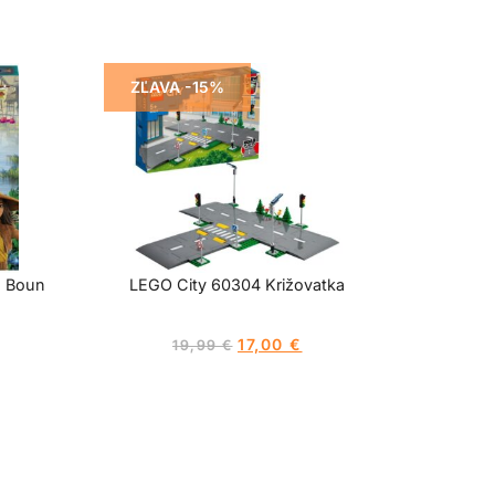
ZĽAVA -15%
s Boun
LEGO City 60304 Križovatka
17,00
€
19,99
€