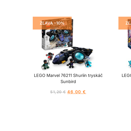
ZĽAVA -10%
ZĽ
LEGO Marvel 76211 Shuriin tryskáč
LEGO
Sunbird
46,00
€
51,20
€