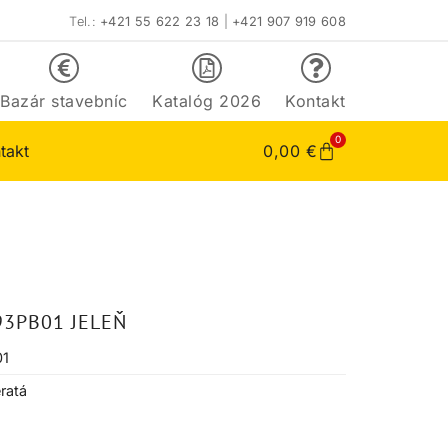
Tel.:
+421 55 622 23 18
|
+421 907 919 608
Bazár stavebníc
Katalóg 2026
Kontakt
0
takt
0,00
€
93PB01 JELEŇ
01
ratá