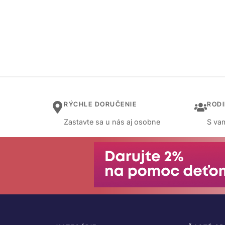
RÝCHLE DORUČENIE
ROD
Zastavte sa u nás aj osobne
S vam