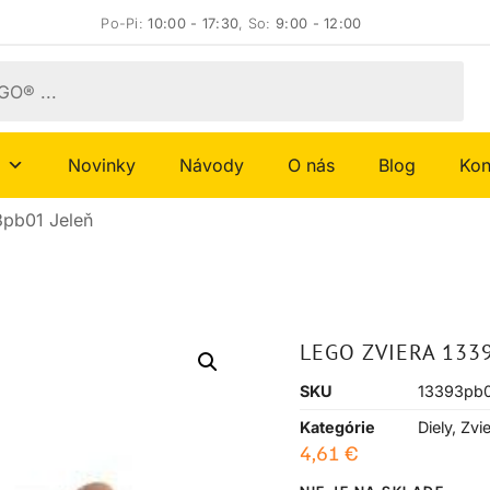
Po-Pi:
10:00 - 17:30
, So:
9:00 - 12:00
Novinky
Návody
O nás
Blog
Kon
3pb01 Jeleň
LEGO ZVIERA 133
SKU
13393pb
Kategórie
Diely
,
Zvie
4,61
€