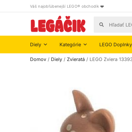
Váš najobľúbenejší LEGO® obchodík ❤️
Diely
Kategórie
LEGO Doplnky
Domov
/
Diely
/
Zvieratá
/ LEGO Zviera 1339