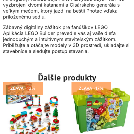
vyzbrojení dvomi katanami a Cisárskeho generála s
veľkým mečom, ktorý jazdí na beštii Photac vďaka
priloženému sedlu.
Zábavný digitálny zážitok pre fanúšikov LEGO
Aplikácia LEGO Builder prevedie vás aj vaše dieťa
jednoduchým a intuitívnym staviteľským zážitkom.
Približujte a otáčajte modely v 3D prostredí, ukladajte si
stavebnice a sledujte postup stavania.
Ďalšie produkty
ZĽAVA -13%
ZĽAVA -17%