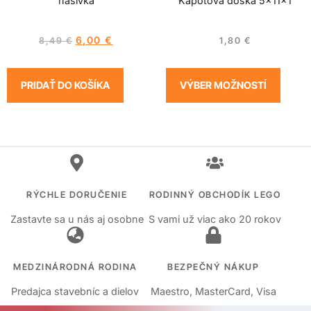
nášivka
Kapotová doska 5x11x1
6,00
€
8,49
€
1,80
€
PRIDAŤ DO KOŠÍKA
VÝBER MOŽNOSTÍ
RÝCHLE DORUČENIE
RODINNÝ OBCHODÍK LEGO
Zastavte sa u nás aj osobne
S vami už viac ako 20 rokov
MEDZINÁRODNÁ RODINA
BEZPEČNÝ NÁKUP
Predajca stavebníc a dielov
Maestro, MasterCard, Visa