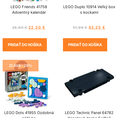
LEGO Friends 41758
LEGO Duplo 10914 Veľký box
Adventný kalendár
s kockami
22,30
€
43,25
€
25,60
€
51,99
€
PRIDAŤ DO KOŠÍKA
PRIDAŤ DO KOŠÍKA
ZĽAVA -29%
LEGO Dots 41955 Ozdobná
LEGO Technic Panel 64782