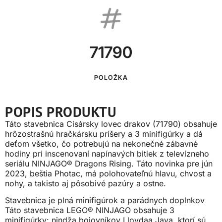
71790
POLOŽKA
POPIS PRODUKTU
Táto stavebnica Cisársky lovec drakov (71790) obsahuje
hrôzostrašnú hračkársku príšery a 3 minifigúrky a dá
deťom všetko, čo potrebujú na nekonečné zábavné
hodiny pri inscenovaní napínavých bitiek z televízneho
seriálu NINJAGO® Dragons Rising. Táto novinka pre jún
2023, beštia Photac, má polohovateľnú hlavu, chvost a
nohy, a takisto aj pôsobivé pazúry a ostne.
Stavebnica je plná minifigúrok a parádnych doplnkov
Táto stavebnica LEGO® NINJAGO obsahuje 3
minifigúrky: nindža bojovníkov Lloydaa Jaya, ktorí sú