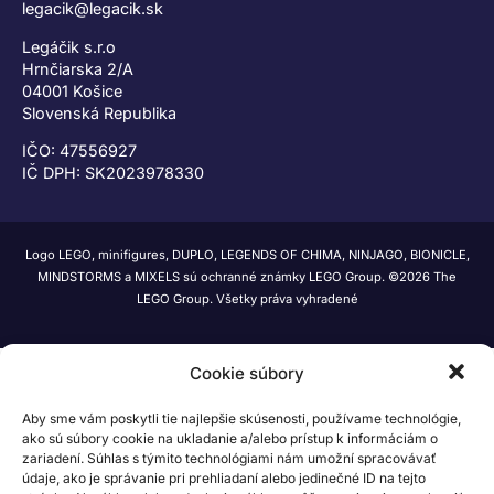
legacik@legacik.sk
Legáčik s.r.o
Hrnčiarska 2/A
04001 Košice
Slovenská Republika
IČO: 47556927
IČ DPH: SK2023978330
Logo LEGO, minifigures, DUPLO, LEGENDS OF CHIMA, NINJAGO, BIONICLE,
MINDSTORMS a MIXELS sú ochranné známky LEGO Group. ©2026 The
LEGO Group. Všetky práva vyhradené
Cookie súbory
Aby sme vám poskytli tie najlepšie skúsenosti, používame technológie,
ako sú súbory cookie na ukladanie a/alebo prístup k informáciám o
zariadení. Súhlas s týmito technológiami nám umožní spracovávať
údaje, ako je správanie pri prehliadaní alebo jedinečné ID na tejto