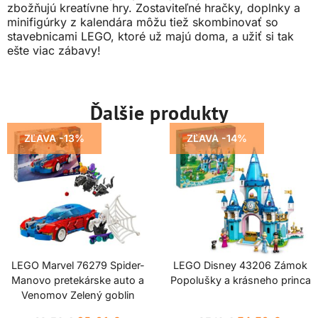
zbožňujú kreatívne hry. Zostaviteľné hračky, doplnky a
minifigúrky z kalendára môžu tiež skombinovať so
stavebnicami LEGO, ktoré už majú doma, a užiť si tak
ešte viac zábavy!
Ďalšie produkty
ZĽAVA -13%
ZĽAVA -14%
LEGO Marvel 76279 Spider-
LEGO Disney 43206 Zámok
Manovo pretekárske auto a
Popolušky a krásneho princa
Venomov Zelený goblin