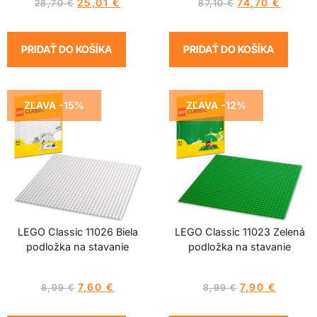
25,01
€
74,70
€
28,70
€
87,10
€
PRIDAŤ DO KOŠÍKA
PRIDAŤ DO KOŠÍKA
ZĽAVA -15%
ZĽAVA -12%
LEGO Classic 11026 Biela
LEGO Classic 11023 Zelená
podložka na stavanie
podložka na stavanie
7,60
€
7,90
€
8,99
€
8,99
€