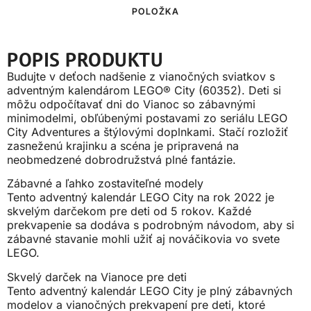
POLOŽKA
POPIS PRODUKTU
Budujte v deťoch nadšenie z vianočných sviatkov s
adventným kalendárom LEGO® City (60352). Deti si
môžu odpočítavať dni do Vianoc so zábavnými
minimodelmi, obľúbenými postavami zo seriálu LEGO
City Adventures a štýlovými doplnkami. Stačí rozložiť
zasneženú krajinku a scéna je pripravená na
neobmedzené dobrodružstvá plné fantázie.
Zábavné a ľahko zostaviteľné modely
Tento adventný kalendár LEGO City na rok 2022 je
skvelým darčekom pre deti od 5 rokov. Každé
prekvapenie sa dodáva s podrobným návodom, aby si
zábavné stavanie mohli užiť aj nováčikovia vo svete
LEGO.
Skvelý darček na Vianoce pre deti
Tento adventný kalendár LEGO City je plný zábavných
modelov a vianočných prekvapení pre deti, ktoré