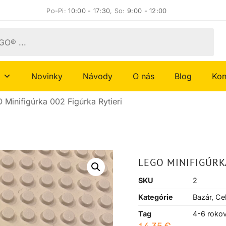
Po-Pi:
10:00 - 17:30
, So:
9:00 - 12:00
Novinky
Návody
O nás
Blog
Kon
 Minifigúrka 002 Figúrka Rytieri
LEGO MINIFIGÚRK
SKU
2
Kategórie
Bazár
,
Cel
Tag
4-6 roko
14,35
€