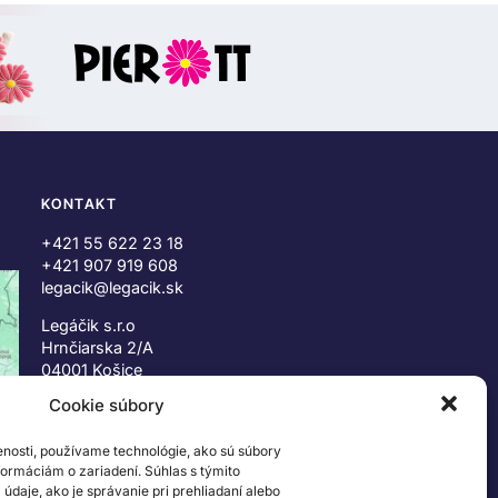
KONTAKT
+421 55 622 23 18
+421 907 919 608
legacik@legacik.sk
Legáčik s.r.o
Hrnčiarska 2/A
04001 Košice
Slovenská Republika
Cookie súbory
IČO: 47556927
enosti, používame technológie, ako sú súbory
IČ DPH: SK2023978330
nformáciám o zariadení. Súhlas s týmito
daje, ako je správanie pri prehliadaní alebo