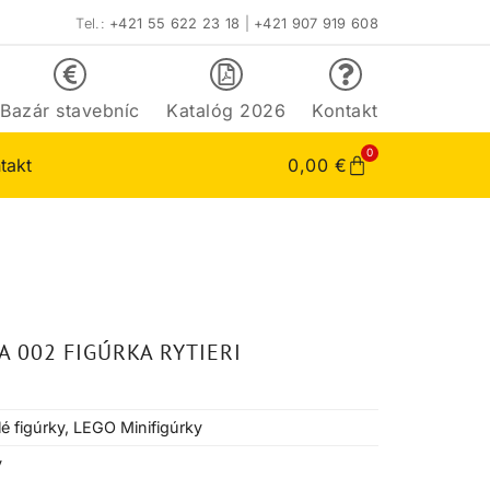
Tel.:
+421 55 622 23 18
|
+421 907 919 608
Bazár stavebníc
Katalóg 2026
Kontakt
0
takt
0,00
€
A 002 FIGÚRKA RYTIERI
é figúrky
,
LEGO Minifigúrky
v