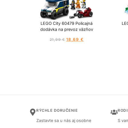
LEGO City 60479 Policajná
LEG
dodávka na prevoz väzňov
18,69
€
21,99
€
RÝCHLE DORUČENIE
ROD
Zastavte sa u nás aj osobne
S vam