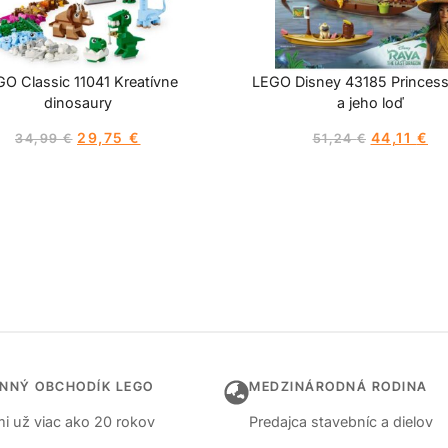
O Classic 11041 Kreatívne
LEGO Disney 43185 Princes
dinosaury
a jeho loď
29,75
€
44,11
€
34,99
€
51,24
€
INNÝ OBCHODÍK LEGO
MEDZINÁRODNÁ RODINA
i už viac ako 20 rokov
Predajca stavebníc a dielov