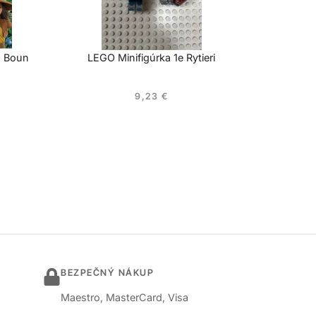
s Boun
LEGO Minifigúrka 1e Rytieri
9,23
€
BEZPEČNÝ NÁKUP
Maestro, MasterCard, Visa