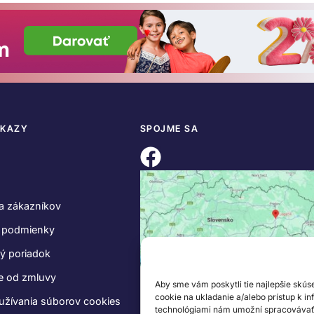
DKAZY
SPOJME SA
a zákazníkov
 podmienky
ý poriadok
e od zmluvy
Aby sme vám poskytli tie najlepšie skús
cookie na ukladanie a/alebo prístup k i
užívania súborov cookies
technológiami nám umožní spracovávať ú