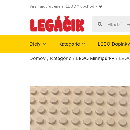
Váš najobľúbenejší LEGO® obchodík ❤️
Diely
Kategórie
LEGO Doplnky
Domov
/
Kategórie
/
LEGO Minifigúrky
/ LEGO