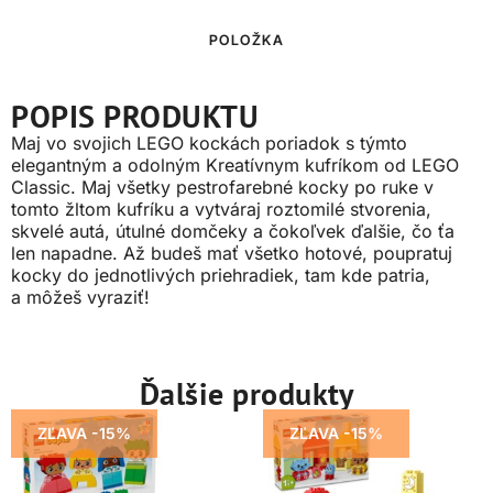
POLOŽKA
POPIS PRODUKTU
Maj vo svojich LEGO kockách poriadok s týmto
elegantným a odolným Kreatívnym kufríkom od LEGO
Classic. Maj všetky pestrofarebné kocky po ruke v
tomto žltom kufríku a vytváraj roztomilé stvorenia,
skvelé autá, útulné domčeky a čokoľvek ďalšie, čo ťa
len napadne. Až budeš mať všetko hotové, poupratuj
kocky do jednotlivých priehradiek, tam kde patria,
a môžeš vyraziť!
Ďalšie produkty
ZĽAVA -15%
ZĽAVA -15%