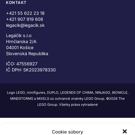
KONTAKT
+421 55 622 23 18
+421 907 919 608
legacik@legacik.sk
Legáčik s.r.o
Hrnčiarska 2/A
04001 Košice
Slovenská Republika
IČO: 47556927
IČ DPH: SK2023978330
Logo LEGO, minifigures, DUPLO, LEGENDS OF CHIMA, NINJAGO, BIONICLE,
MINDSTORMS a MIXELS sú ochranné známky LEGO Group. ©2026 The
LEGO Group. Všetky práva vyhradené
Cookie súbory