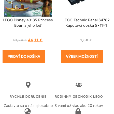
LEGO Disney 43185 Princess
LEGO Technic Panel 64782
Boun a jeho loď
Kapotová doska 5x11x1
44,11
€
51,24
€
1,80
€
PRIDAŤ DO KOŠÍKA
VÝBER MOŽNOSTÍ
RÝCHLE DORUČENIE
RODINNÝ OBCHODÍK LEGO
Zastavte sa u nás aj osobne
S vami už viac ako 20 rokov