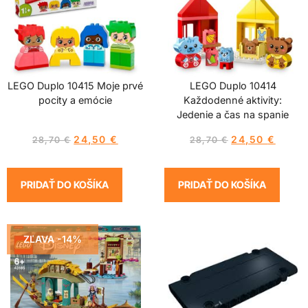
LEGO Duplo 10415 Moje prvé
LEGO Duplo 10414
pocity a emócie
Každodenné aktivity:
Jedenie a čas na spanie
24,50
€
24,50
€
28,70
€
28,70
€
PRIDAŤ DO KOŠÍKA
PRIDAŤ DO KOŠÍKA
ZĽAVA -14%