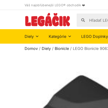
Váš najobľúbenejší LEGO® obchodík ❤️
Diely
Kategórie
LEGO Doplnky
Domov
/
Diely
/
Bionicle
/ LEGO Bionicle 906