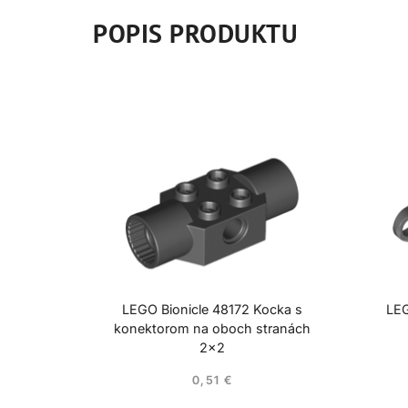
POPIS PRODUKTU
LEGO Bionicle 48172 Kocka s
LEG
konektorom na oboch stranách
2×2
0,51
€