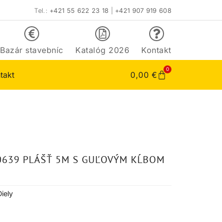
Tel.:
+421 55 622 23 18
|
+421 907 919 608
Bazár stavebníc
Katalóg 2026
Kontakt
0
takt
0,00
€
0639 PLÁŠŤ 5M S GUĽOVÝM KĹBOM
Diely