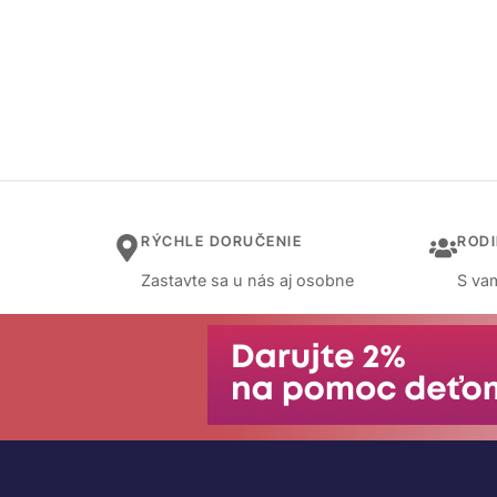
RÝCHLE DORUČENIE
ROD
Zastavte sa u nás aj osobne
S vam