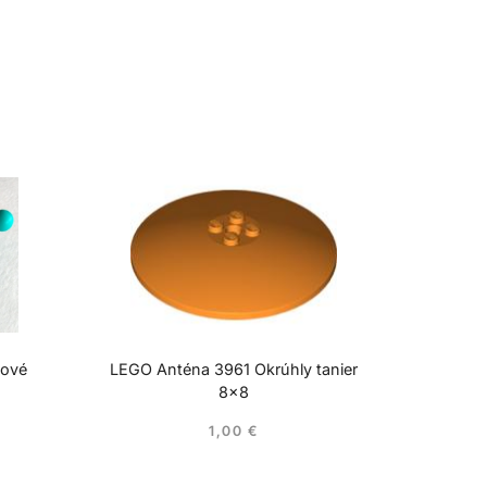
cové
LEGO Anténa 3961 Okrúhly tanier
8×8
1,00
€