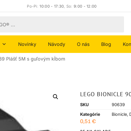
Po-Pi:
10:00 - 17:30
, So:
9:00 - 12:00
Novinky
Návody
O nás
Blog
Kon
39 Plášť 5M s guľovým kĺbom
LEGO BIONICLE 9
SKU
90639
Kategórie
Bionicle
,
0,51
€