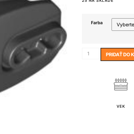
25 NA SKLADE
Farba
PRIDAŤ DO 
VEK