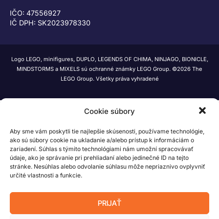
IČO: 47556927
IČ DPH: SK2023978330
Logo LEGO, minifigures, DUPLO, LEGENDS OF CHIMA, NINJAGO, BIONICLE,
MINDSTORMS a MIXELS sú ochranné známky LEGO Group. ©2026 The
LEGO Group. Všetky práva vyhradené
Cookie súbory
Aby sme vám poskytli tie najlepšie skúsenosti, používame technológie,
ako sú súbory cookie na ukladanie a/alebo prístup k informáciám o
zariadení. Súhlas s týmito technológiami nám umožní spracovávať
údaje, ako je správanie pri prehliadaní alebo jedinečné ID na tejto
stránke. Nesúhlas alebo odvolanie súhlasu môže nepriaznivo ovplyvniť
určité vlastnosti a funkcie.
PRIJAŤ