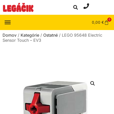
0
0,00
€
Domov
/
Kategórie
/
Ostatné
/ LEGO 95648 Electric
Sensor Touch – EV3