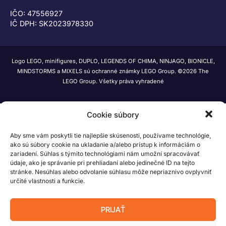
IČO: 47556927
IČ DPH: SK2023978330
Logo LEGO, minifigures, DUPLO, LEGENDS OF CHIMA, NINJAGO, BIONICLE,
MINDSTORMS a MIXELS sú ochranné známky LEGO Group. ©2026 The
LEGO Group. Všetky práva vyhradené
Cookie súbory
Aby sme vám poskytli tie najlepšie skúsenosti, používame technológie,
ako sú súbory cookie na ukladanie a/alebo prístup k informáciám o
zariadení. Súhlas s týmito technológiami nám umožní spracovávať
údaje, ako je správanie pri prehliadaní alebo jedinečné ID na tejto
stránke. Nesúhlas alebo odvolanie súhlasu môže nepriaznivo ovplyvniť
určité vlastnosti a funkcie.
PRIJAŤ