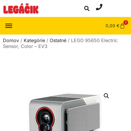
0
0,00
€
Domov
/
Kategórie
/
Ostatné
/ LEGO 95650 Electric
Sensor, Color – EV3