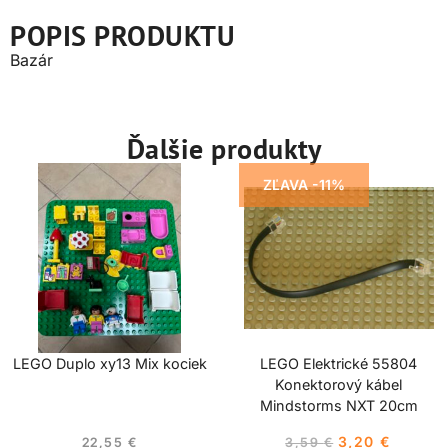
POPIS PRODUKTU
Bazár
Ďalšie produkty
ZĽAVA -11%
LEGO Duplo xy13 Mix kociek
LEGO Elektrické 55804
Konektorový kábel
Mindstorms NXT 20cm
3,20
€
22,55
€
3,59
€