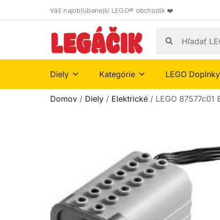
Váš najobľúbenejší LEGO® obchodík ❤️
Diely
Kategórie
LEGO Doplnky
Domov
/
Diely
/
Elektrické
/ LEGO 87577c01 El