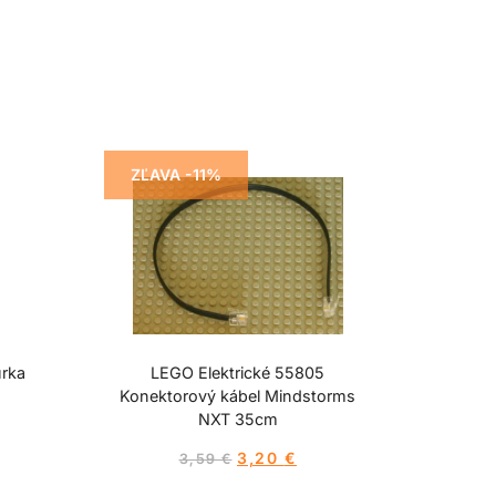
ZĽAVA -11%
úrka
LEGO Elektrické 55805
Konektorový kábel Mindstorms
NXT 35cm
3,20
€
3,59
€