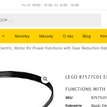
Po-Pi:
10:00 - 17:30
, So:
9:00 - 12:00
Novinky
Návody
O nás
Blog
Kon
ectric, Motor 9V Power Functions with Gear Reduction Rati
LEGO 87577C01 E
FUNCTIONS WITH 
SKU
87577c01
Kategórie
Bazár
,
Ele