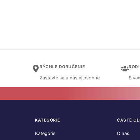
RÝCHLE DORUČENIE
ROD
Zastavte sa u nás aj osobne
S vam
KATEGÓRIE
ČASTÉ O
Kategórie
O nás