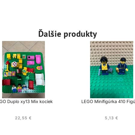
Ďalšie produkty
GO Duplo xy13 Mix kociek
LEGO Minifigúrka 410 Fig
22,55
€
5,13
€