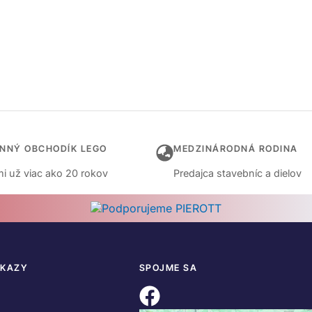
INNÝ OBCHODÍK LEGO
MEDZINÁRODNÁ RODINA
i už viac ako 20 rokov
Predajca stavebníc a dielov
DKAZY
SPOJME SA