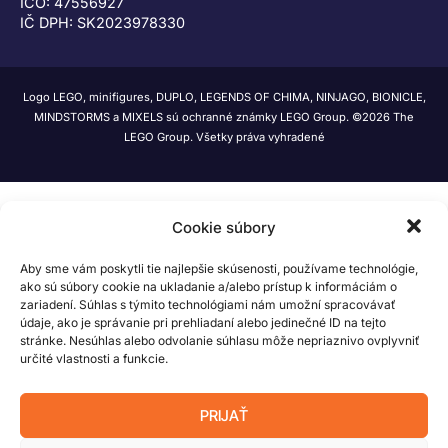
IČO: 47556927
IČ DPH: SK2023978330
Logo LEGO, minifigures, DUPLO, LEGENDS OF CHIMA, NINJAGO, BIONICLE,
MINDSTORMS a MIXELS sú ochranné známky LEGO Group. ©2026 The
LEGO Group. Všetky práva vyhradené
Cookie súbory
Aby sme vám poskytli tie najlepšie skúsenosti, používame technológie,
ako sú súbory cookie na ukladanie a/alebo prístup k informáciám o
zariadení. Súhlas s týmito technológiami nám umožní spracovávať
údaje, ako je správanie pri prehliadaní alebo jedinečné ID na tejto
stránke. Nesúhlas alebo odvolanie súhlasu môže nepriaznivo ovplyvniť
určité vlastnosti a funkcie.
PRIJAŤ