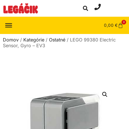
0
0,00
€
Domov
/
Kategórie
/
Ostatné
/ LEGO 99380 Electric
Sensor, Gyro – EV3