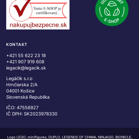
KONTAKT
+421 55 622 23 18
+421 907 919 608
legacik@legacik.sk
Legáčik s.r.o
Hrnčiarska 2/A
04001 Košice
Slovenská Republika
IČO: 47556927
IČ DPH: SK2023978330
Logo LEGO, minifigures, DUPLO, LEGENDS OF CHIMA, NINJAGO, BIONICLE,