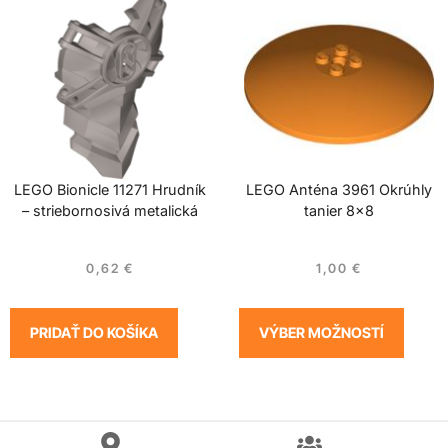
LEGO Bionicle 11271 Hrudník
LEGO Anténa 3961 Okrúhly
– striebornosivá metalická
tanier 8×8
0,62
€
1,00
€
PRIDAŤ DO KOŠÍKA
VÝBER MOŽNOSTÍ