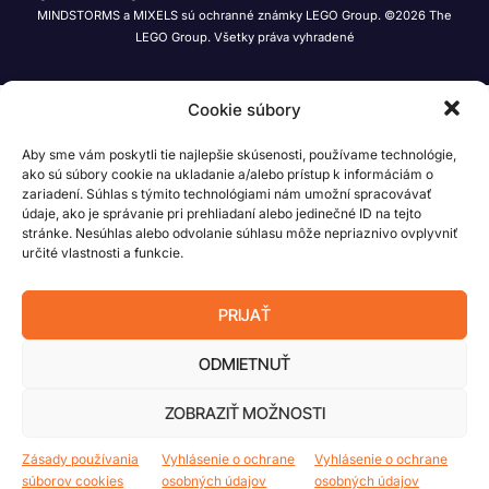
MINDSTORMS a MIXELS sú ochranné známky LEGO Group. ©2026 The
LEGO Group. Všetky práva vyhradené
Cookie súbory
Aby sme vám poskytli tie najlepšie skúsenosti, používame technológie,
ako sú súbory cookie na ukladanie a/alebo prístup k informáciám o
zariadení. Súhlas s týmito technológiami nám umožní spracovávať
údaje, ako je správanie pri prehliadaní alebo jedinečné ID na tejto
stránke. Nesúhlas alebo odvolanie súhlasu môže nepriaznivo ovplyvniť
určité vlastnosti a funkcie.
PRIJAŤ
ODMIETNUŤ
ZOBRAZIŤ MOŽNOSTI
Zásady používania
Vyhlásenie o ochrane
Vyhlásenie o ochrane
súborov cookies
osobných údajov
osobných údajov