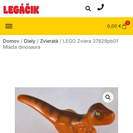
0
0,00
€
Domov
/
Diely
/
Zvieratá
/ LEGO Zviera 37829pb01
Mláďa dinosaura