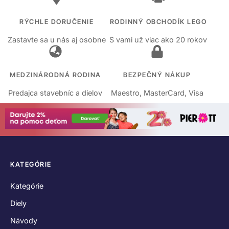
RÝCHLE DORUČENIE
RODINNÝ OBCHODÍK LEGO
Zastavte sa u nás aj osobne
S vami už viac ako 20 rokov
MEDZINÁRODNÁ RODINA
BEZPEČNÝ NÁKUP
Predajca stavebníc a dielov
Maestro, MasterCard, Visa
KATEGÓRIE
Kategórie
Diely
Návody