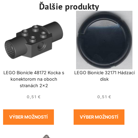
Ďalšie produkty
LEGO Bionicle 48172 Kocka s
LEGO Bionicle 32171 Hádzací
konektorom na oboch
disk
stranách 2×2
0,51
€
0,51
€
VÝBER MOŽNOSTÍ
VÝBER MOŽNOSTÍ