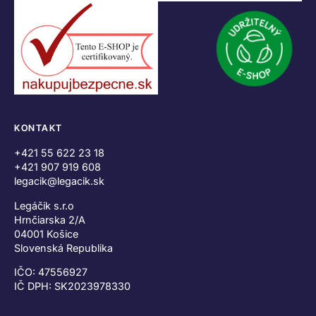
KONTAKT
+421 55 622 23 18
+421 907 919 608
legacik@legacik.sk
Legáčik s.r.o
Hrnčiarska 2/A
04001 Košice
Slovenská Republika
IČO: 47556927
IČ DPH: SK2023978330