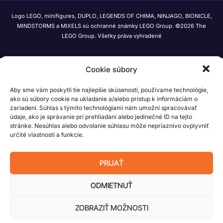
Logo LEGO, minifigures, DUPLO, LEGENDS OF CHIMA, NINJAGO, BIONICLE,
MINDSTORMS a MIXELS sú ochranné známky LEGO Group. ©2026 The
LEGO Group. Všetky práva vyhradené
Cookie súbory
Aby sme vám poskytli tie najlepšie skúsenosti, používame technológie,
ako sú súbory cookie na ukladanie a/alebo prístup k informáciám o
zariadení. Súhlas s týmito technológiami nám umožní spracovávať
údaje, ako je správanie pri prehliadaní alebo jedinečné ID na tejto
stránke. Nesúhlas alebo odvolanie súhlasu môže nepriaznivo ovplyvniť
určité vlastnosti a funkcie.
PRIJAŤ
ODMIETNUŤ
ZOBRAZIŤ MOŽNOSTI