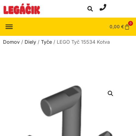
0
0,00
€
Domov
/
Diely
/
Tyče
/ LEGO Tyč 15534 Kotva