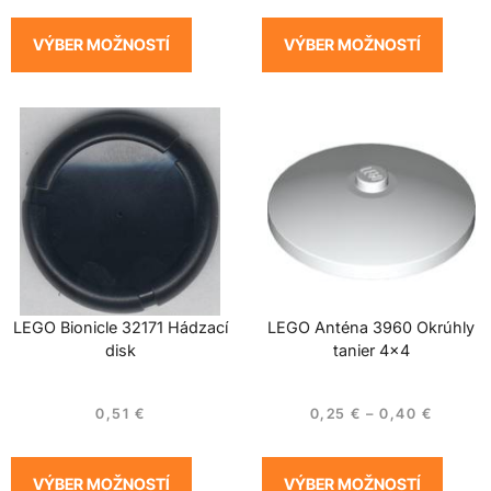
VÝBER MOŽNOSTÍ
VÝBER MOŽNOSTÍ
LEGO Bionicle 32171 Hádzací
LEGO Anténa 3960 Okrúhly
disk
tanier 4×4
0,51
€
0,25
€
–
0,40
€
VÝBER MOŽNOSTÍ
VÝBER MOŽNOSTÍ