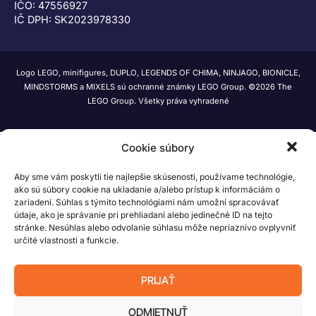
IČO: 47556927
IČ DPH: SK2023978330
Logo LEGO, minifigures, DUPLO, LEGENDS OF CHIMA, NINJAGO, BIONICLE,
MINDSTORMS a MIXELS sú ochranné známky LEGO Group. ©2026 The
LEGO Group. Všetky práva vyhradené
Cookie súbory
Aby sme vám poskytli tie najlepšie skúsenosti, používame technológie,
ako sú súbory cookie na ukladanie a/alebo prístup k informáciám o
zariadení. Súhlas s týmito technológiami nám umožní spracovávať
údaje, ako je správanie pri prehliadaní alebo jedinečné ID na tejto
stránke. Nesúhlas alebo odvolanie súhlasu môže nepriaznivo ovplyvniť
určité vlastnosti a funkcie.
PRIJAŤ
ODMIETNUŤ