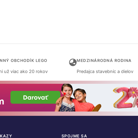
INNÝ OBCHODÍK LEGO
MEDZINÁRODNÁ RODINA
i už viac ako 20 rokov
Predajca stavebníc a dielov
DKAZY
SPOJME SA