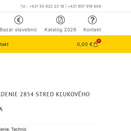
Tel.:
+421 55 622 23 18
|
+421 907 919 608
Bazár stavebníc
Katalóg 2026
Kontakt
0
takt
0,00
€
ADENIE 2854 STRED KĽUKOVÉHO
A
denie
,
Technic