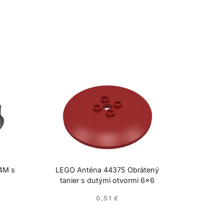
 4M s
LEGO Anténa 44375 Obrátený
tanier s dutými otvormi 6×6
0,51
€