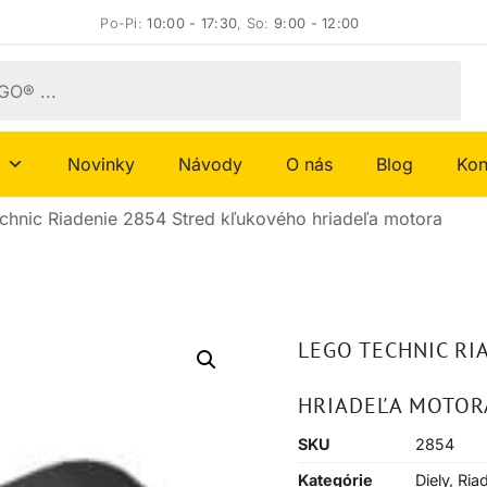
Po-Pi:
10:00 - 17:30
, So:
9:00 - 12:00
Novinky
Návody
O nás
Blog
Kon
hnic Riadenie 2854 Stred kľukového hriadeľa motora
LEGO TECHNIC RI
HRIADEĽA MOTOR
SKU
2854
Kategórie
Diely
,
Ria