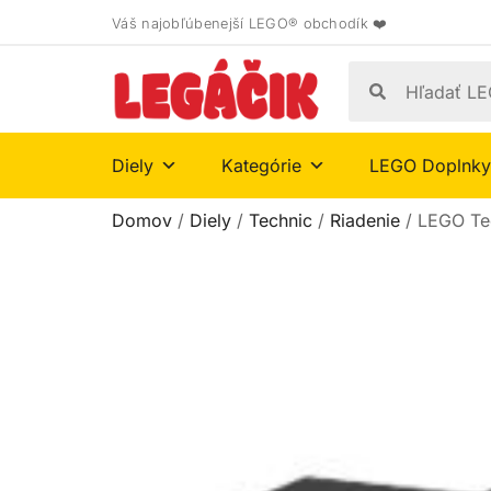
Váš najobľúbenejší LEGO® obchodík ❤️
Diely
Kategórie
LEGO Doplnky
Domov
/
Diely
/
Technic
/
Riadenie
/ LEGO Tec