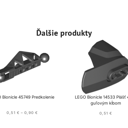
Ďalšie produkty
 Bionicle 45749 Predkolenie
LEGO Bionicle 14533 Plášť
guľovým kĺbom
0,51
€
–
0,90
€
0,51
€