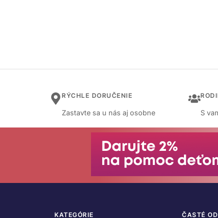
RÝCHLE DORUČENIE
ROD
Zastavte sa u nás aj osobne
S vam
KATEGÓRIE
ČASTÉ O