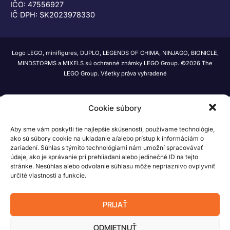
IČO: 47556927
IČ DPH: SK2023978330
Logo LEGO, minifigures, DUPLO, LEGENDS OF CHIMA, NINJAGO, BIONICLE,
MINDSTORMS a MIXELS sú ochranné známky LEGO Group. ©2026 The
LEGO Group. Všetky práva vyhradené
Cookie súbory
Aby sme vám poskytli tie najlepšie skúsenosti, používame technológie,
ako sú súbory cookie na ukladanie a/alebo prístup k informáciám o
zariadení. Súhlas s týmito technológiami nám umožní spracovávať
údaje, ako je správanie pri prehliadaní alebo jedinečné ID na tejto
stránke. Nesúhlas alebo odvolanie súhlasu môže nepriaznivo ovplyvniť
určité vlastnosti a funkcie.
PRIJAŤ
ODMIETNUŤ