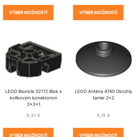
VÝBER MOŽNOSTÍ
VÝBER MOŽNOSTÍ
LEGO Bionicle 32172 Blok s
LEGO Anténa 4740 Okrúhly
kolíkovým konektorom
tanier 2×2
3x3x1
0,51
€
0,15
€
VÝBER MOŽNOSTÍ
VÝBER MOŽNOSTÍ