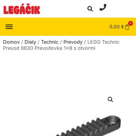
0
0,00
€
Domov
/
Diely
/
Technic
/
Prevody
/ LEGO Technic
Prevod 6630 Prevodovka 1×8 s otvormi