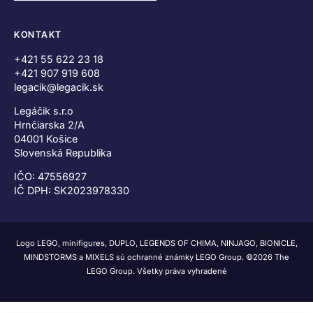
KONTAKT
+421 55 622 23 18
+421 907 919 608
legacik@legacik.sk
Legáčik s.r.o
Hrnčiarska 2/A
04001 Košice
Slovenská Republika
IČO: 47556927
IČ DPH: SK2023978330
Logo LEGO, minifigures, DUPLO, LEGENDS OF CHIMA, NINJAGO, BIONICLE,
MINDSTORMS a MIXELS sú ochranné známky LEGO Group. ©2026 The
LEGO Group. Všetky práva vyhradené