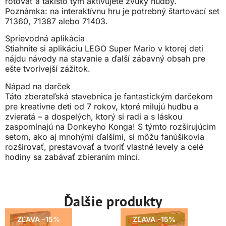
rotovať a takisto tým aktivujete zvuky hudby.
Poznámka: na interaktívnu hru je potrebný štartovací set
71360, 71387 alebo 71403.
Sprievodná aplikácia
Stiahnite si aplikáciu LEGO Super Mario v ktorej deti
nájdu návody na stavanie a ďalší zábavný obsah pre
ešte tvorivejší zážitok.
Nápad na darček
Táto zberateľská stavebnica je fantastickým darčekom
pre kreatívne deti od 7 rokov, ktoré milujú hudbu a
zvieratá – a dospelých, ktorý si radi a s láskou
zaspomínajú na Donkeyho Konga! S týmto rozširujúcim
setom, ako aj mnohými ďalšími, si môžu fanúšikovia
rozširovať, prestavovať a tvoriť vlastné levely a celé
hodiny sa zabávať zbieraním mincí.
Ďalšie produkty
ZĽAVA -15%
ZĽAVA -15%