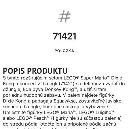
71421
POLOŽKA
POPIS PRODUKTU
S týmto rozširujúcim setom LEGO® Super Mario™ Dixie
Kong a koncert v džungli (71421) sa deti môžu vydať do
džungle, kde býva Donkey Kong™, a užiť si tam
poriadnu hudobnú zábavu. V balení nájdete figúrky
Dixie Kong a papagája Squawksa, zostaviteľné javisko,
scenériu džungle, hudobné nástroje a vybavenie.
Umiestnite figúrky LEGO® Maria™, LEGO® Luigiho™
alebo LEGO® Peach™ (figúrky nie sú súčasťou balenia)
do stredu pódia, otočte ich a pripojené pódia začnú