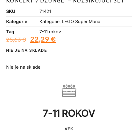
KONCERT V DŽUNGLI – ROZŠIRUJÚCI SET
SKU
71421
Kategórie
Kategórie
,
LEGO Super Mario
Tag
7-11 rokov
22,29
€
25,63
€
NIE JE NA SKLADE
Nie je na sklade
7-11 ROKOV
VEK