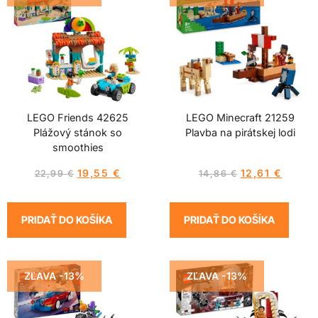
LEGO Friends 42625
LEGO Minecraft 21259
Plážový stánok so
Plavba na pirátskej lodi
smoothies
19,55
€
12,61
€
22,99
€
14,86
€
PRIDAŤ DO KOŠÍKA
PRIDAŤ DO KOŠÍKA
ZĽAVA -13%
ZĽAVA -13%