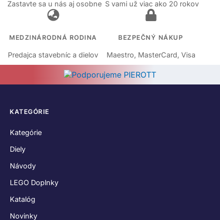
Zastavte sa u nás aj osobne
S vami už viac ako 20 rokov
MEDZINÁRODNÁ RODINA
BEZPEČNÝ NÁKUP
Predajca stavebníc a dielov
Maestro, MasterCard, Visa
KATEGÓRIE
Kategórie
Diely
Návody
LEGO Doplnky
Katalóg
Novinky