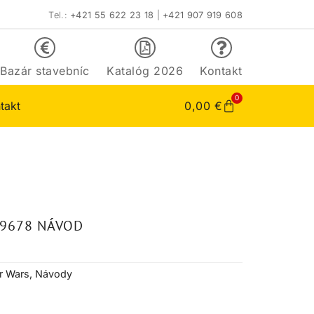
Tel.:
+421 55 622 23 18
|
+421 907 919 608
Bazár stavebníc
Katalóg 2026
Kontakt
0
takt
0,00
€
 9678 NÁVOD
r Wars
,
Návody