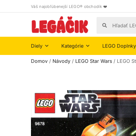
Váš najobľúbenejší LEGO® obchodík ❤️
Diely
Kategórie
LEGO Doplnky
Domov
/
Návody
/
LEGO Star Wars
/ LEGO St