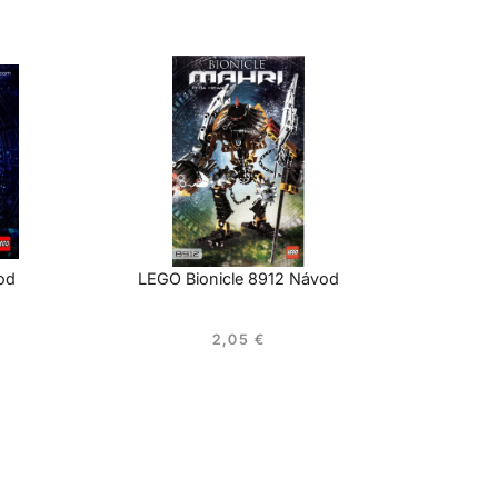
od
LEGO Bionicle 8912 Návod
2,05
€