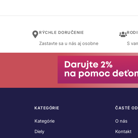
RÝCHLE DORUČENIE
ROD
Zastavte sa u nás aj osobne
S vam
KATEGÓRIE
ČASTÉ O
Kategórie
O nás
Diely
Kontakt