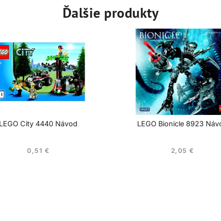
Ďalšie produkty
LEGO City 4440 Návod
LEGO Bionicle 8923 Náv
0,51
€
2,05
€