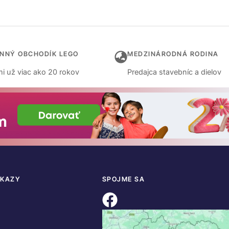
INNÝ OBCHODÍK LEGO
MEDZINÁRODNÁ RODINA
i už viac ako 20 rokov
Predajca stavebníc a dielov
DKAZY
SPOJME SA