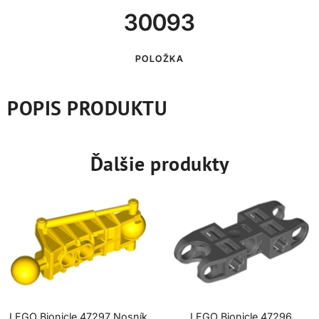
30093
POLOŽKA
POPIS PRODUKTU
Ďalšie produkty
LEGO Bionicle 47297 Nosník
LEGO Bionicle 47296