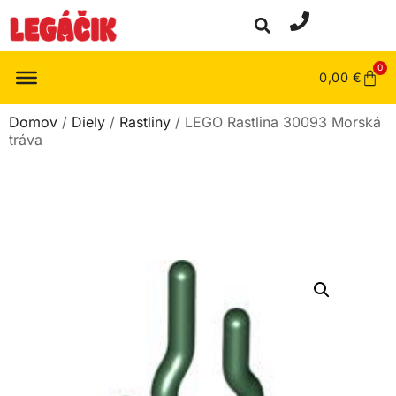
0
0,00
€
Domov
/
Diely
/
Rastliny
/ LEGO Rastlina 30093 Morská
tráva