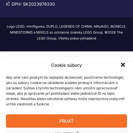
IČ DPH: SK2023978330
Logo LEGO, minifigures, DUPLO, LEGENDS OF CHIMA, NINJAGO, BIONICLE,
MINDSTORMS a MIXELS sú ochranné známky LEGO Group. ©2026 The
LEGO Group. Všetky práva vyhradené
Cookie súbory
Aby sme vám poskytli tie najlepšie skúsenosti, používame technológie,
ako sú súbory cookie na ukladanie a/alebo prístup k informáciám o
zariadení. Súhlas s týmito technológiami nám umožní spracovávať
údaje, ako je správanie pri prehliadaní alebo jedinečné ID na tejto
stránke. Nesúhlas alebo odvolanie súhlasu môže nepriaznivo ovplyvniť
určité vlastnosti a funkcie.
PRIJAŤ