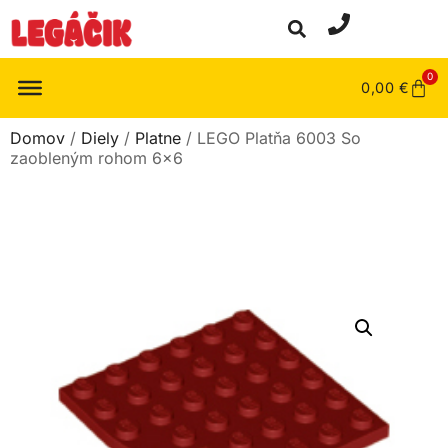
0
0,00
€
Domov
/
Diely
/
Platne
/ LEGO Platňa 6003 So
zaobleným rohom 6×6