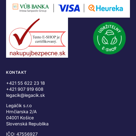
KONTAKT
+421 55 622 23 18
+421 907 919 608
legacik@legacik.sk
Legáčik s.r.o
Hrnčiarska 2/A
04001 Košice
Slovenská Republika
IČO: 47556927