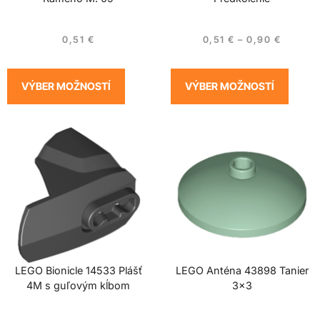
0,51
€
0,51
€
–
0,90
€
VÝBER MOŽNOSTÍ
VÝBER MOŽNOSTÍ
LEGO Bionicle 14533 Plášť
LEGO Anténa 43898 Tanier
4M s guľovým kĺbom
3×3