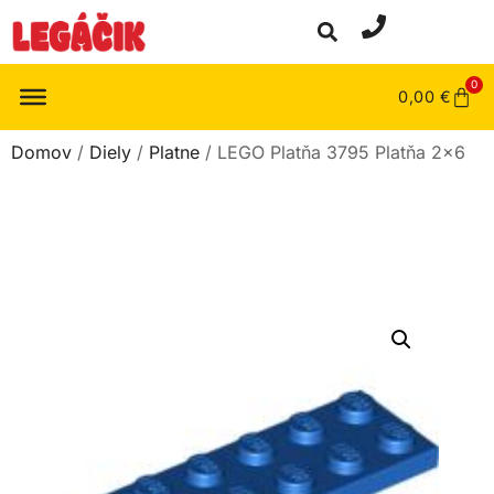
0
0,00
€
Domov
/
Diely
/
Platne
/ LEGO Platňa 3795 Platňa 2×6