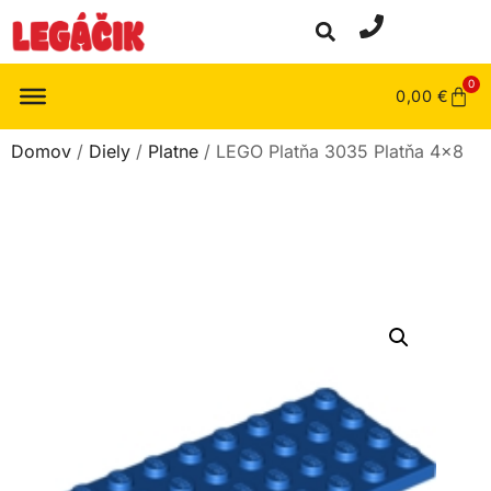
0
0,00
€
Domov
/
Diely
/
Platne
/ LEGO Platňa 3035 Platňa 4×8