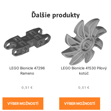
Ďalšie produkty
LEGO Bionicle 47296
LEGO Bionicle 41530 Pílový
Rameno
kotúč
0,51
€
0,51
€
VÝBER MOŽNOSTÍ
VÝBER MOŽNOSTÍ