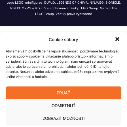
Logo LEGO, minifigures, DUPLO, LEGENDS OF CHIMA, NINJAGO, BIONICLE,
MINDSTORMS a MIXELS sú ochranné známky LEGO Group. ©2026 The
LEGO Group. Všetky práva vyhradené
Cookie súbory
Aby sme vám poskytli tie najlepšie skúsenosti, používame technológie,
ako sú súbory cookie na ukladanie a/alebo prístup k informáciám o
zariadení. Súhlas s týmito technológiami nám umožní spracovávať
údaje, ako je správanie pri prehliadaní alebo jedinečné ID na tejto
stránke. Nesúhlas alebo odvolanie súhlasu môže nepriaznivo ovplyvniť
určité vlastnosti a funkcie.
PRIJAŤ
ODMIETNUŤ
ZOBRAZIŤ MOŽNOSTI