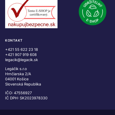
KONTAKT
+421 55 622 23 18
+421 907 919 608
legacik@legacik.sk
Legáčik s.r.o
Hrnčiarska 2/A
04001 Košice
Slovenská Republika
IČO: 47556927
IČ DPH: SK2023978330