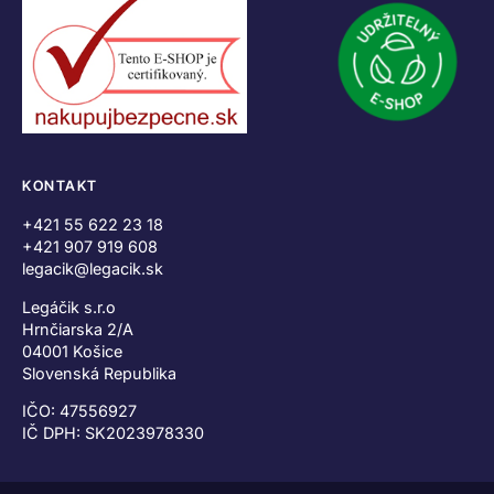
KONTAKT
+421 55 622 23 18
+421 907 919 608
legacik@legacik.sk
Legáčik s.r.o
Hrnčiarska 2/A
04001 Košice
Slovenská Republika
IČO: 47556927
IČ DPH: SK2023978330