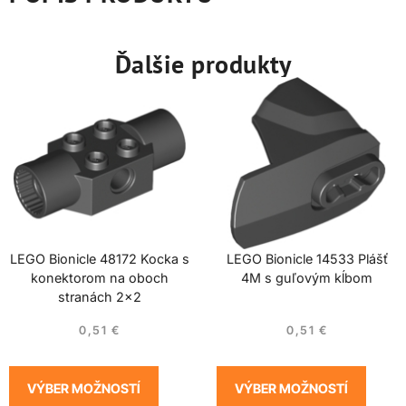
Ďalšie produkty
LEGO Bionicle 48172 Kocka s
LEGO Bionicle 14533 Plášť
konektorom na oboch
4M s guľovým kĺbom
stranách 2×2
0,51
€
0,51
€
VÝBER MOŽNOSTÍ
VÝBER MOŽNOSTÍ