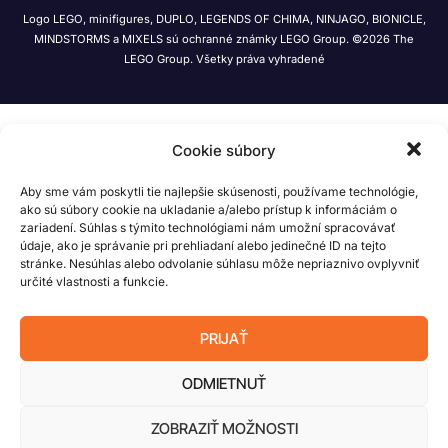
Logo LEGO, minifigures, DUPLO, LEGENDS OF CHIMA, NINJAGO, BIONICLE,
MINDSTORMS a MIXELS sú ochranné známky LEGO Group. ©2026 The
LEGO Group. Všetky práva vyhradené
Cookie súbory
Aby sme vám poskytli tie najlepšie skúsenosti, používame technológie,
ako sú súbory cookie na ukladanie a/alebo prístup k informáciám o
zariadení. Súhlas s týmito technológiami nám umožní spracovávať
údaje, ako je správanie pri prehliadaní alebo jedinečné ID na tejto
stránke. Nesúhlas alebo odvolanie súhlasu môže nepriaznivo ovplyvniť
určité vlastnosti a funkcie.
PRIJAŤ
ODMIETNUŤ
ZOBRAZIŤ MOŽNOSTI