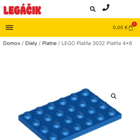
0
0,00
€
Domov
/
Diely
/
Platne
/ LEGO Platňa 3032 Platňa 4×6